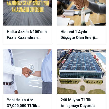
Halka Arzda %100'den
Hissesi 1 Aydır
Fazla Kazandıran
Düşüşte Olan Enerji
Sanayi Şirketi Yeni
Şirketinden 147 Milyon
Anlaşmasını Duyurudu!
TL'lik Anlaşma!
Yeni Halka Arz
240 Milyon TL'lik
37,000,000 TL'lik
Anlaşmayı Duyurdu