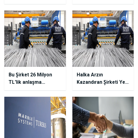
Sözleşme İmzaladı!
Hisse Pozitif Etkilendi!
Bu Şirket 26 Milyon
Halka Arzın
TL'lik anlaşma
Kazandıran Şirketi Yeni
İmzaladı!
Anlaşmasını Duyurdu!