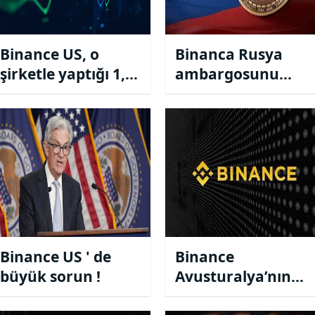
Binance US, o
Binanca Rusya
şirketle yaptığı 1,3
ambargosunu
milyar dolarlık
kaldırdı !
anlaşmayı geri
çekti !!!
Binance US ' de
Binance
büyük sorun !
Avusturalya’nın
türev lisansı iptal