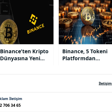
edildi !
Binance’ten Kripto
Binance, 5 Tokeni
Dünyasına Yeni
Platformdan
Hamle: 6 İşlem
Kaldırıyor:
Çifti Daha Listeye
Yatırımcılar İçin
Giriyor!
Kritik Tarihler!
İletişim
klam İletişim
2 706 34 65