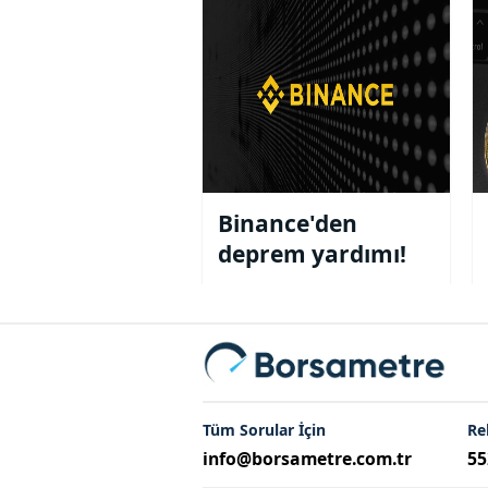
40 şirketi açıkladı
Binance'den
deprem yardımı!
Tüm Sorular İçin
Re
info@borsametre.com.tr
55