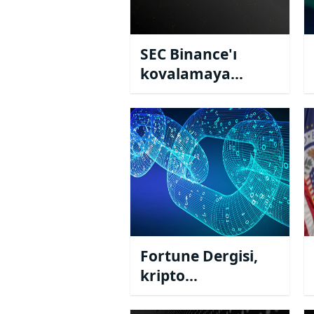
SEC Binance'ı
kovalamaya
devam ediyor !!
Fortune Dergisi,
kripto
sektöründeki en iyi