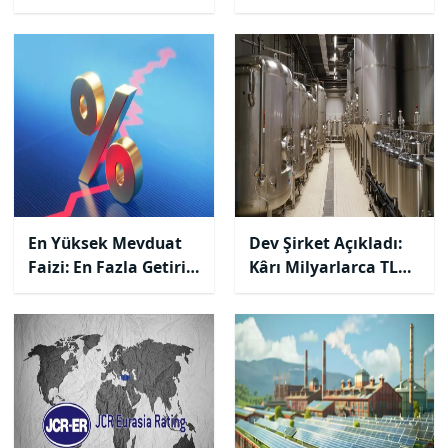
Borsaya Giriyor!
Toparlanıyor mu?
En Yüksek Mevduat
Dev Şirket Açıkladı:
Faizi: En Fazla Getiri
Kârı Milyarlarca TL
Sağlayan Bankalar
Düştü!