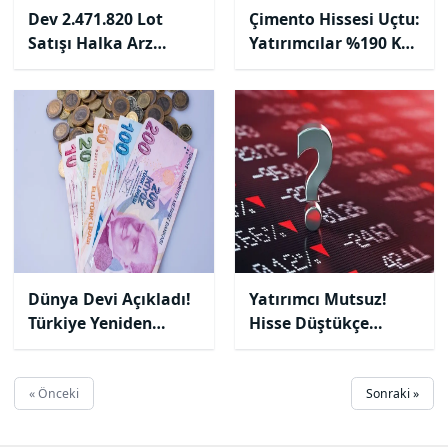
Dev 2.471.820 Lot
Çimento Hissesi Uçtu:
Satışı Halka Arz
Yatırımcılar %190 Kar
Hissesini Yere Serdi!
Kazandı!
Dünya Devi Açıkladı!
Yatırımcı Mutsuz!
Türkiye Yeniden
Hisse Düştükçe
Oyunda!
Düşüyor!
« Önceki
Sonraki »