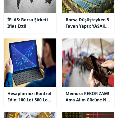
İFLAS: Borsa Şirketi
Borsa Düşüşteyken 5
İflas Etti!
Tavan Yaptı: YASAK
Yedi!
Hesaplarınızı Kontrol
Memura REKOR ZAM!
Edin: 100 Lot 500 Lot
Ama Alım Gücüne Ne
Oldu!!
Oldu?