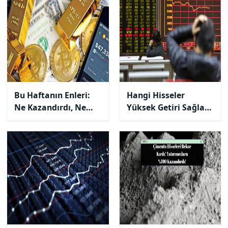
Bu Haftanın Enleri:
Hangi Hisseler
Ne Kazandırdı, Ne
Yüksek Getiri Sağladı
Kaybettirdi?
? Hangileri
Kaybettirdi?