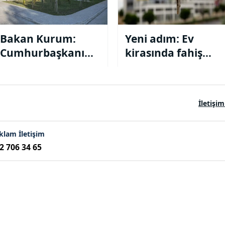
Bakan Kurum:
Yeni adım: Ev
Cumhurbaşkanımızın
kirasında fahiş
ağustosta
artışa düzenleme
açıklayacağı
geliyor
projeyle vatandaş
İletişim
ev sahibi olacak
klam İletişim
2 706 34 65