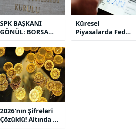
SPK BAŞKANI
Küresel
GÖNÜL: BORSA
Piyasalarda Fed
2024'Ü 550-600
Sonrası
MİLYAR LİRA
Fiyatlamalar!?
DEĞERLE
KAPATACAK!
2026'nın Şifreleri
Çözüldü! Altında O
Rakam Telaffuz