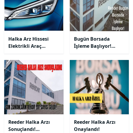
Halka Arz Hissesi
Bugün Borsada
Elektrikli Araç
İşleme Başlıyor!
Üretiminde Vites
Reeder Halka Arzın
Yükseltiyor: İlk
Detayları!
Siparişler Yolda!
Reeder Halka Arzı
Reeder Halka Arzı
Sonuçlandı!
Onaylandı!