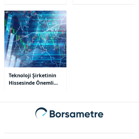
Hesaplara Kaç Lot
Düştü?
Teknoloji Şirketinin
Hissesinde Önemli
Değişiklik! Borsa
İstanbul Duyurdu