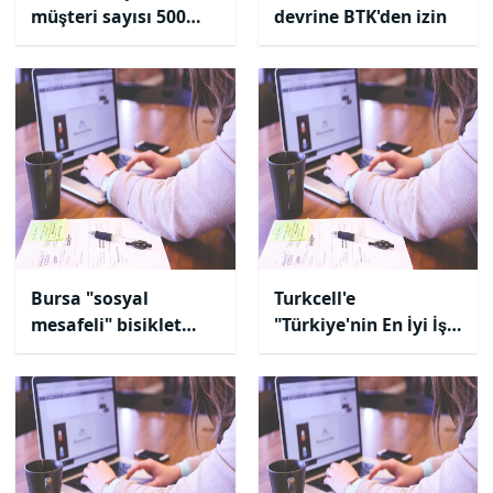
müşteri sayısı 500
devrine BTK'den izin
bini aştı
Bursa "sosyal
Turkcell'e
mesafeli" bisiklet
"Türkiye'nin En İyi İş
yarışına hazır
Yeri" ödülü