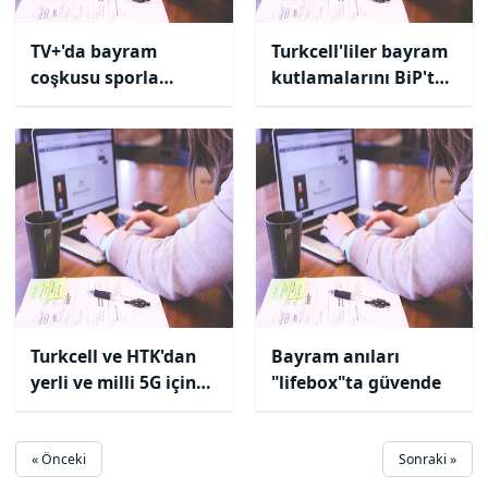
TV+'da bayram
Turkcell'liler bayram
coşkusu sporla
kutlamalarını BiP'te
yaşanacak
ücretsiz yapacak
Turkcell ve HTK'dan
Bayram anıları
yerli ve milli 5G için
"lifebox"ta güvende
yeni adım
« Önceki
Sonraki »