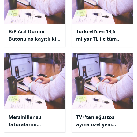
BiP Acil Durum
Turkcell’den 13,6
Butonu'na kayıtlı kişi
milyar TL ile tüm
sayısı 2 milyonu aştı
zamanların en iyi
yarıyıl geliri
Mersinliler su
TV+'tan ağustos
faturalarını
ayına özel yeni
Turkcell’den kolayca
içerikler