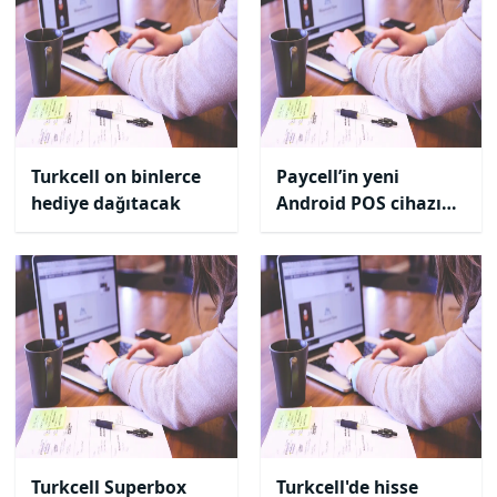
Turkcell on binlerce
Paycell’in yeni
hediye dağıtacak
Android POS cihazı
ile maliyetler
düşüyor, verimlilik
artıyor
Turkcell Superbox
Turkcell'de hisse