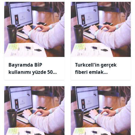
ödeyebilecek
Bayramda BİP
Turkcell'in gerçek
kullanımı yüzde 50
fiberi emlak
arttı
sektörüne değer
katıyor