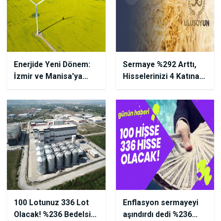
Enerjide Yeni Dönem:
Sermaye %292 Arttı,
İzmir ve Manisa'ya
Hisselerinizi 4 Katına
Yeni RES Projeleri!
Çıkarın!
100 Lotunuz 336 Lot
Enflasyon sermayeyi
Olacak! %236 Bedelsiz
aşındırdı dedi %236