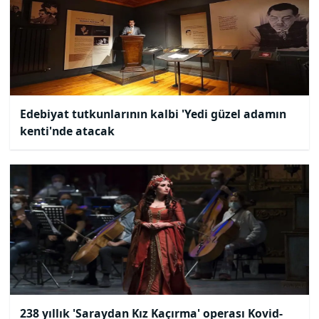
Edebiyat tutkunlarının kalbi 'Yedi güzel adamın
kenti'nde atacak
238 yıllık 'Saraydan Kız Kaçırma' operası Kovid-