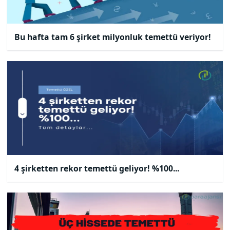
Bu hafta tam 6 şirket milyonluk temettü veriyor!
4 şirketten rekor temettü geliyor! %100...