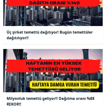
Üç şirket temettü dağıtıyor! Bugün temettüler
dağıtılıyor!!
Milyonluk temettü geliyor!! Dağıtma oranı %88
REKOR!!