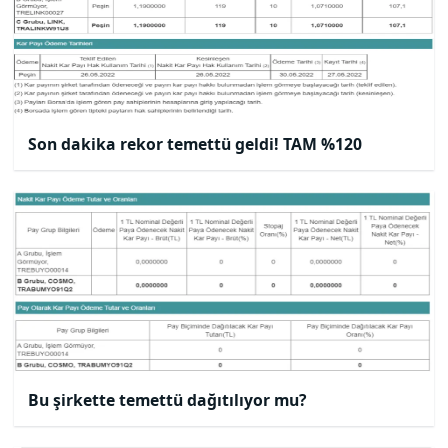
Son dakika rekor temettü geldi! TAM %120
Bu şirkette temettü dağıtılıyor mu?