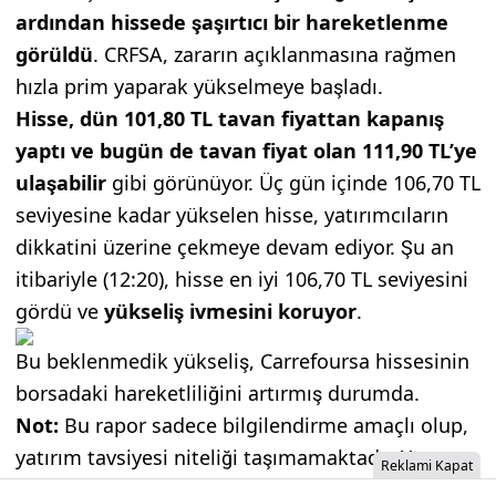
ardından hissede şaşırtıcı bir hareketlenme
görüldü
. CRFSA, zararın açıklanmasına rağmen
hızla prim yaparak yükselmeye başladı.
Hisse, dün 101,80 TL tavan fiyattan kapanış
yaptı ve bugün de tavan fiyat olan 111,90 TL’ye
ulaşabilir
gibi görünüyor. Üç gün içinde 106,70 TL
seviyesine kadar yükselen hisse, yatırımcıların
dikkatini üzerine çekmeye devam ediyor. Şu an
itibariyle (12:20), hisse en iyi 106,70 TL seviyesini
gördü ve
yükseliş ivmesini koruyor
.
Bu beklenmedik yükseliş, Carrefoursa hissesinin
borsadaki hareketliliğini artırmış durumda.
Not:
Bu rapor sadece bilgilendirme amaçlı olup,
yatırım tavsiyesi niteliği taşımamaktadır. Yatırım
Reklami Kapat
kararları öncesinde kendi araştırmalarınızı