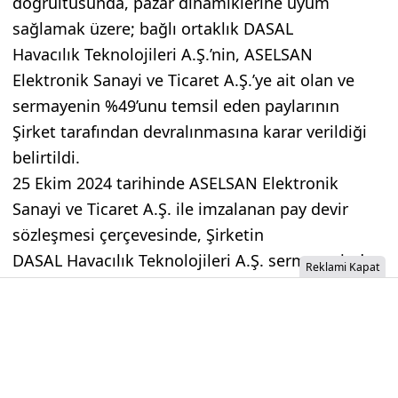
doğrultusunda, pazar dinamiklerine uyum
sağlamak üzere; bağlı ortaklık DASAL
Havacılık Teknolojileri A.Ş.’nin, ASELSAN
Elektronik Sanayi ve Ticaret A.Ş.’ye ait olan ve
sermayenin %49’unu temsil eden paylarının
Şirket tarafından devralınmasına karar verildiği
belirtildi.
25 Ekim 2024 tarihinde ASELSAN Elektronik
Sanayi ve Ticaret A.Ş. ile imzalanan pay devir
sözleşmesi çerçevesinde, Şirketin
DASAL Havacılık Teknolojileri A.Ş. sermayesinde
Reklami Kapat
bulunan pay oranının %100’e ulaştığı ifade edildi.
Edinilen payların nominal tutarı ise 110,74 milyon
TL olarak duyuruldu.