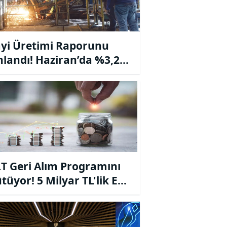
yi Üretimi Raporunu
nlandı! Haziran’da %3,2
 Beklentisi
T Geri Alım Programını
tüyor! 5 Milyar TL'lik Ek
Ayrıldı