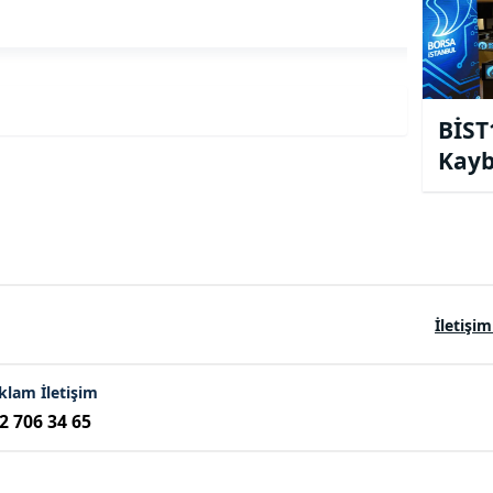
BİST
Kayb
14.0
İletişim
klam İletişim
2 706 34 65