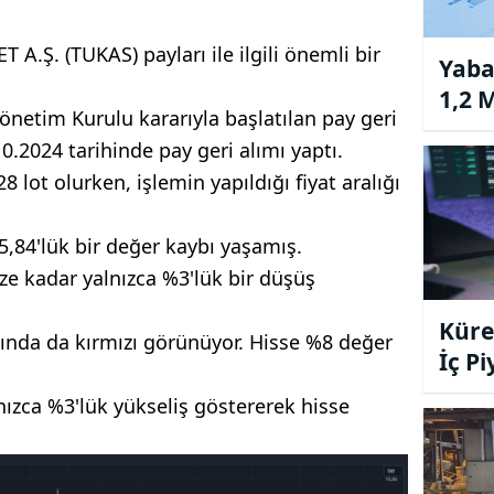
.Ş. (TUKAS) payları ile ilgili önemli bir
Yaba
1,2 M
Yönetim Kurulu kararıyla başlatılan pay geri
.2024 tarihinde pay geri alımı yaptı.
 lot olurken, işlemin yapıldığı fiyat aralığı
,84'lük bir değer kaybı yaşamış.
ze kadar yalnızca %3'lük bir düşüş
Küres
ayında da kırmızı görünüyor. Hisse %8 değer
İç P
Yüks
ızca %3'lük yükseliş göstererek hisse