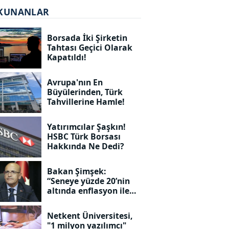
KUNANLAR
Borsada İki Şirketin
Tahtası Geçici Olarak
Kapatıldı!
Avrupa'nın En
Büyülerinden, Türk
Tahvillerine Hamle!
Yatırımcılar Şaşkın!
HSBC Türk Borsası
Hakkında Ne Dedi?
Bakan Şimşek:
“Seneye yüzde 20’nin
altında enflasyon ile
geleceğiz!”
Netkent Üniversitesi,
"1 milyon yazılımcı"