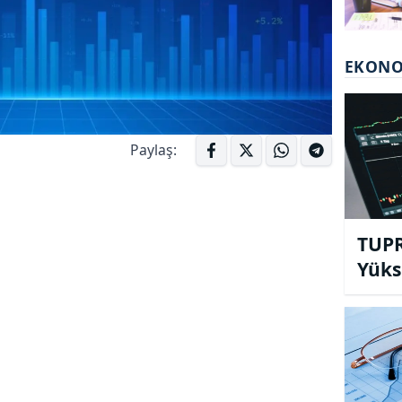
EKON
Paylaş:
TUPR
Yüks