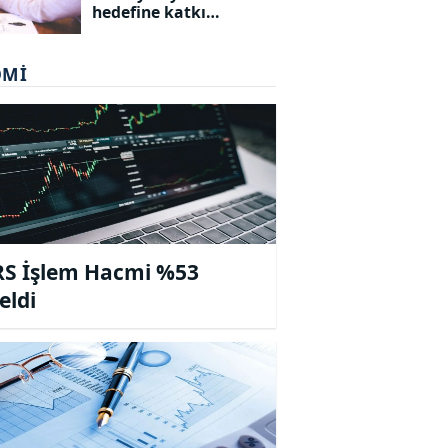
hedefine katkı
sunacak bursiyerleri
açıkladı
OMI
S İşlem Hacmi %53
eldi