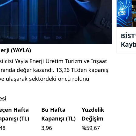
BİST
Kayb
erji (YAYLA)
14.0
ilcisi Yayla Enerji Üretim Turizm ve İnşaat
ranında değer kazandı. 13,26 TL’den kapanış
’ye ulaşarak sektördeki öncü rolünü
esi
eçen Hafta
Bu Hafta
Yüzdelik
apanışı (TL)
Kapanışı (TL)
Değişim
,48
3,96
%59,67