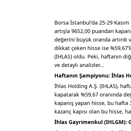
Borsa İstanbul'da 25-29 Kasım
artışla 9652,00 puandan kapanı
değerini büyük oranda artırdı ve
dikkat çeken hisse ise %59,67’li
(IHLAS) oldu. Peki, haftanın diğ
ve detaylı analizler...
Haftanın Şampiyonu: İhlas Ho
İhlas Holding A.Ş. (IHLAS), ha
kapatarak %59,67 oranında değe
kapanış yapan hisse, bu hafta 3,
kazanç kapısı olan bu hisse, ha
İhlas Gayrimenkul (IHLGM):