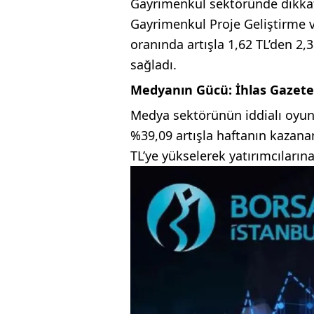
Gayrimenkul sektöründe dikkat 
Gayrimenkul Proje Geliştirme v
oranında artışla 1,62 TL’den 2,
sağladı.
Medyanın Gücü: İhlas Gazetec
Medya sektörünün iddialı oyunc
%39,09 artışla haftanın kazananl
TL’ye yükselerek yatırımcıların