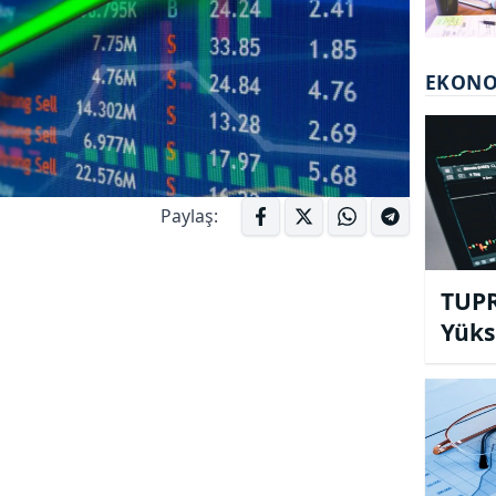
EKON
Paylaş:
TUPR
Yüks