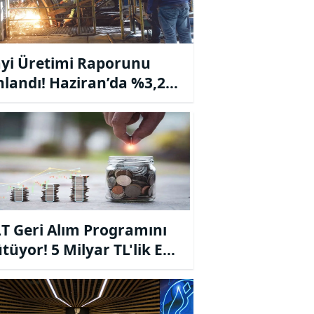
yi Üretimi Raporunu
nlandı! Haziran’da %3,2
 Beklentisi
T Geri Alım Programını
tüyor! 5 Milyar TL'lik Ek
Ayrıldı