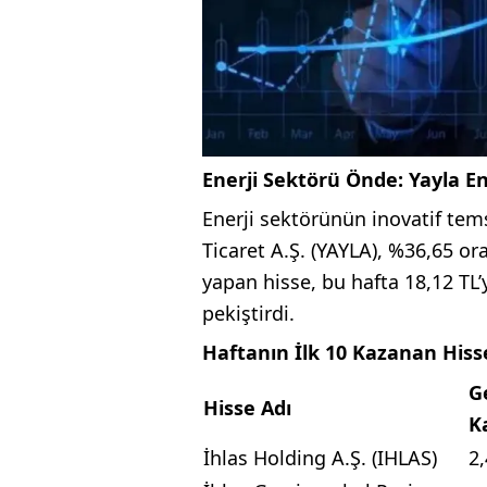
Enerji Sektörü Önde: Yayla En
Enerji sektörünün inovatif tems
Ticaret A.Ş. (YAYLA), %36,65 o
yapan hisse, bu hafta 18,12 TL
pekiştirdi.
Haftanın İlk 10 Kazanan Hiss
G
Hisse Adı
K
İhlas Holding A.Ş. (IHLAS)
2