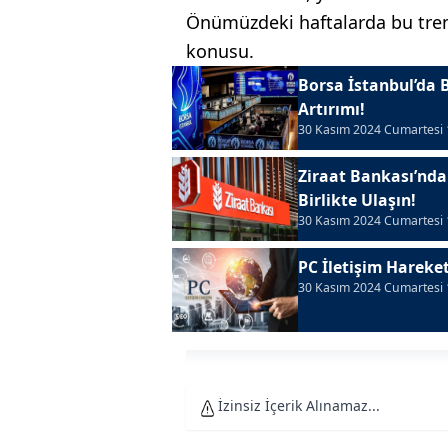
Önümüzdeki haftalarda bu trend
konusu.
Borsa İstanbul’da 
Artırımı!
30 Kasım 2024 Cumartesi 
Ziraat Bankası’nda
Birlikte Ulaşın!
30 Kasım 2024 Cumartesi 
PC İletişim Hareket
30 Kasım 2024 Cumartesi 
İzinsiz İçerik Alınamaz...