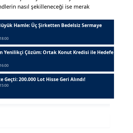
lerin nasıl şekilleneceği ise merak
Büyük Hamle: Üç Şirketten Bedelsiz Sermaye
18:00
n Yenilikçi Çözüm: Ortak Konut Kredisi ile Hedefe
16:00
e Geçti: 200.000 Lot Hisse Geri Alındı!
15:00