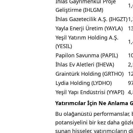
İhlas Gayrimenkul Proje
1
Geliştirme (IHLGM)
İhlas Gazetecilik A.Ş. (IHGZT)
1
Yayla Enerji Üretim (YAYLA)
1
Yeşil Yatırım Holding A.Ş.
1
(YESIL)
Papilon Savunma (PAPIL)
1
İhlas Ev Aletleri (IHEVA)
2
Graintürk Holding (GRTHO)
1
Lydia Holding (LYDHO)
9
Yeşil Yapı Endüstrisi (YYAPI)
4
Yatırımcılar İçin Ne Anlama G
Bu olağanüstü performanslar, bo
potansiyelini bir kez daha gözle
sunan hisseler, yatırımcıların 