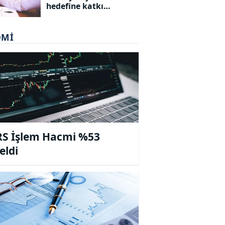
hedefine katkı
sunacak bursiyerleri
açıkladı
OMI
S İşlem Hacmi %53
eldi