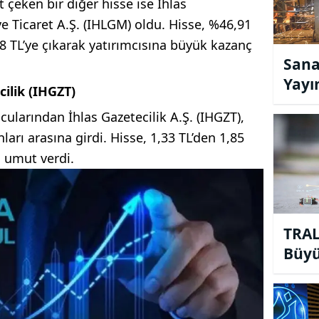
çeken bir diğer hisse ise İhlas
e Ticaret A.Ş. (IHLGM) oldu. Hisse, %46,91
38 TL’ye çıkarak yatırımcısına büyük kazanç
Sana
Yayı
ilik (IHGZT)
Artış
ularından İhlas Gazetecilik A.Ş. (IHGZT),
arı arasına girdi. Hisse, 1,33 TL’den 1,85
a umut verdi.
TRAL
Büyü
Fon 