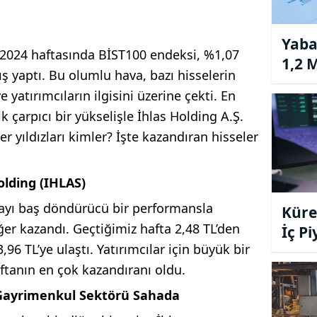
Yaba
 2024 haftasında BİST100 endeksi, %1,07
1,2 M
ş yaptı. Bu olumlu hava, bazı hisselerin
 yatırımcıların ilgisini üzerine çekti. En
k çarpıcı bir yükselişle İhlas Holding A.Ş.
er yıldızları kimler? İşte kazandıran hisseler
lding (IHLAS)
ftayı baş döndürücü bir performansla
Küres
r kazandı. Geçtiğimiz hafta 2,48 TL’den
İç P
96 TL’ye ulaştı. Yatırımcılar için büyük bir
Yüks
ftanın en çok kazandıranı oldu.
 Gayrimenkul Sektörü Sahada