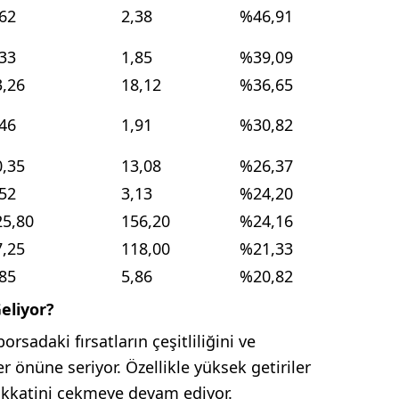
,62
2,38
%46,91
,33
1,85
%39,09
3,26
18,12
%36,65
,46
1,91
%30,82
0,35
13,08
%26,37
,52
3,13
%24,20
25,80
156,20
%24,16
7,25
118,00
%21,33
,85
5,86
%20,82
eliyor?
rsadaki fırsatların çeşitliliğini ve
r önüne seriyor. Özellikle yüksek getiriler
dikkatini çekmeye devam ediyor.