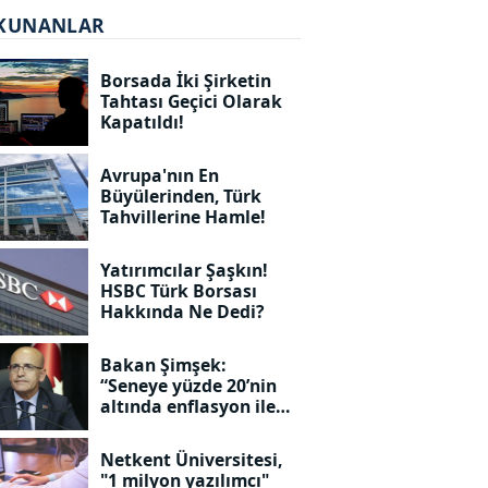
KUNANLAR
Borsada İki Şirketin
Tahtası Geçici Olarak
Kapatıldı!
Avrupa'nın En
Büyülerinden, Türk
Tahvillerine Hamle!
Yatırımcılar Şaşkın!
HSBC Türk Borsası
Hakkında Ne Dedi?
Bakan Şimşek:
“Seneye yüzde 20’nin
altında enflasyon ile
geleceğiz!”
Netkent Üniversitesi,
"1 milyon yazılımcı"