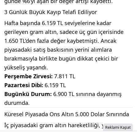
günde %6’yı aşan bir değer artışı kaydetti.
3 Günlük Büyük Kayıp Telafi Ediliyor
Hafta başında 6.159 TL seviyelerine kadar
gerileyen gram altın, sadece üç gün içerisinde
1.650 TL’den fazla değer kaybetmişti. Ancak
piyasadaki satış baskısının yerini alımlara
bırakmasıyla birlikte bugün dikkat çekici bir
yükseliş yaşandı.
Perşembe Zirvesi:
7.811 TL
Pazartesi Dibi:
6.159 TL
Bugünkü Durum:
6.900 TL sınırına dayanmış
durumda.
Küresel Piyasada Ons Altın 5.000 Dolar Sınırında
İç piyasadaki gram altın hareketliliği, yurt
Reklami Kapat
dışındaki ons altın fiyatlarından da destek alıyor.