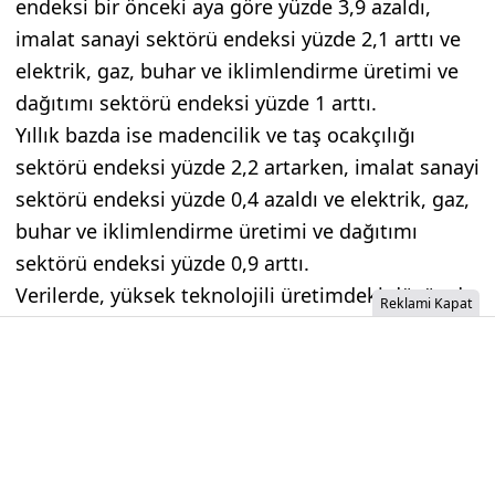
endeksi bir önceki aya göre yüzde 3,9 azaldı,
imalat sanayi sektörü endeksi yüzde 2,1 arttı ve
elektrik, gaz, buhar ve iklimlendirme üretimi ve
dağıtımı sektörü endeksi yüzde 1 arttı.
Yıllık bazda ise madencilik ve taş ocakçılığı
sektörü endeksi yüzde 2,2 artarken, imalat sanayi
sektörü endeksi yüzde 0,4 azaldı ve elektrik, gaz,
buhar ve iklimlendirme üretimi ve dağıtımı
sektörü endeksi yüzde 0,9 arttı.
Verilerde, yüksek teknolojili üretimdeki düşüş de
Reklami Kapat
dikkat çekti. Mayıs ayında yüksek teknolojili
sanayi üretimi aylık bazda yüzde 5,2; yıllık bazda
ise yüzde 18 geriledi.
İzinsiz İçerik Alınamaz...