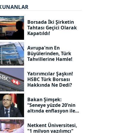
KUNANLAR
Borsada İki Şirketin
Tahtası Geçici Olarak
Kapatıldı!
Avrupa'nın En
Büyülerinden, Türk
Tahvillerine Hamle!
Yatırımcılar Şaşkın!
HSBC Türk Borsası
Hakkında Ne Dedi?
Bakan Şimşek:
“Seneye yüzde 20’nin
altında enflasyon ile
geleceğiz!”
Netkent Üniversitesi,
"1 milyon yazılımcı"