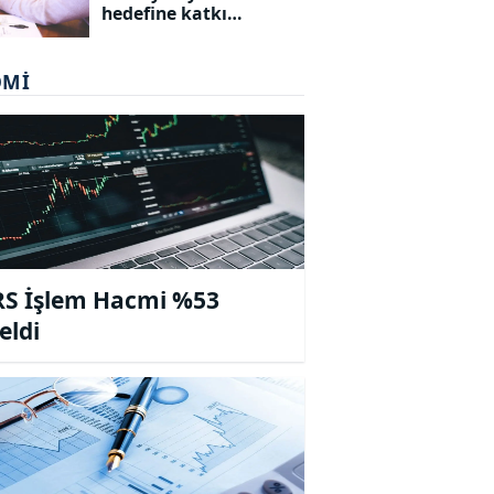
hedefine katkı
sunacak bursiyerleri
açıkladı
OMI
S İşlem Hacmi %53
eldi