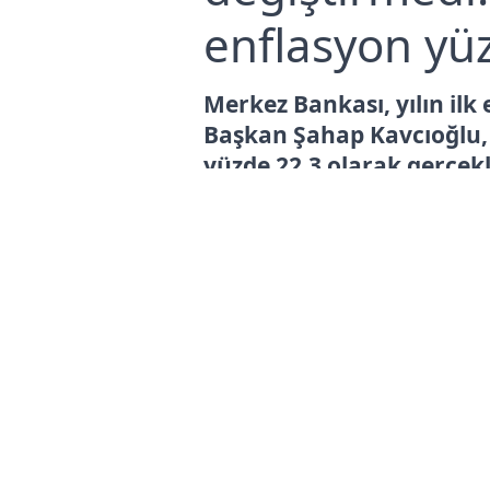
enflasyon yüz
Merkez Bankası, yılın ilk
Başkan Şahap Kavcıoğlu,
yüzde 22,3 olarak gerçek
Açıklanan...
Ülkü
Yayınla