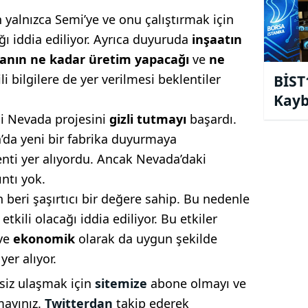
ın yalnızca Semi’ye ve onu çalıştırmak için
ğı iddia ediliyor. Ayrıca duyuruda
inşaatın
kanın ne kadar üretim yapacağı
ve
ne
ili bilgilere de yer verilmesi beklentiler
BİST
Kayb
14.0
i Nevada projesini
gizli tutmayı
başardı.
a’da yeni bir fabrika duyurmaya
enti yer alıyordu. Ancak Nevada’daki
ıntı yok.
n beri şaşırtıcı bir değere sahip. Bu nedenle
etkili olacağı iddia ediliyor. Bu etkiler
 ve
ekonomik
olarak da uygun şekilde
yer alıyor.
 siz ulaşmak için
sitemize
abone olmayı ve
mayınız.
Twitterdan
takip ederek