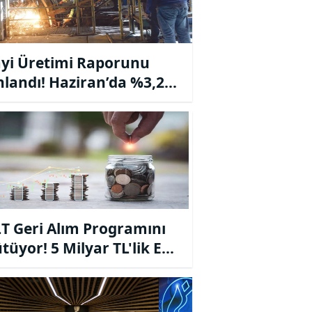
yi Üretimi Raporunu
nlandı! Haziran’da %3,2
 Beklentisi
T Geri Alım Programını
tüyor! 5 Milyar TL'lik Ek
Ayrıldı