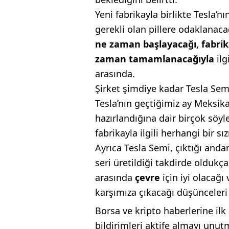
Yeni fabrikayla birlikte Tesla’n
gerekli olan pillere odaklanaca
ne zaman başlayacağı, fabri
zaman tamamlanacağıyla
ilg
arasında.
Şirket şimdiye kadar Tesla Sem
Tesla’nın geçtiğimiz ay Meksik
hazırlandığına dair birçok söyl
fabrikayla ilgili herhangi bir sız
Ayrıca Tesla Semi, çıktığı anda
seri üretildiği takdirde oldukça 
arasında
çevre
için iyi olacağı
karşımıza çıkacağı düşünceleri 
Borsa ve kripto haberlerine ilk
bildirimleri aktife almayı unut