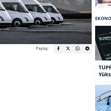
EKON
Paylaş:
TUPR
Yüks