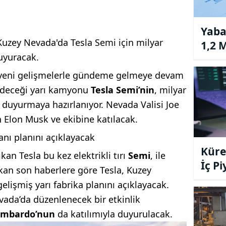
Yaba
 Kuzey Nevada'da Tesla Semi için milyar
1,2 M
duyuracak.
 yeni gelişmelerle gündeme gelmeye devam
 edeceği yarı kamyonu
Tesla Semi’nin
, milyar
i duyurmaya hazırlanıyor. Nevada Valisi Joe
 Elon Musk ve ekibine katılacak.
kanı planını açıklayacak
Küres
kan Tesla bu kez elektrikli tırı
Semi
, ile
İç P
ıkan son haberlere göre Tesla, Kuzey
Yüks
elişmiş yarı fabrika planını açıklayacak.
vada’da düzenlenecek bir etkinlik
Lombardo’nun
da katılımıyla duyurulacak.