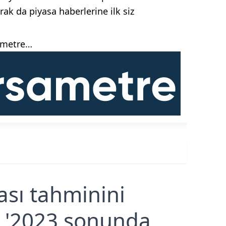
ak da piyasa haberlerine ilk siz
sametre…
sı tahminini
: '2023 sonunda