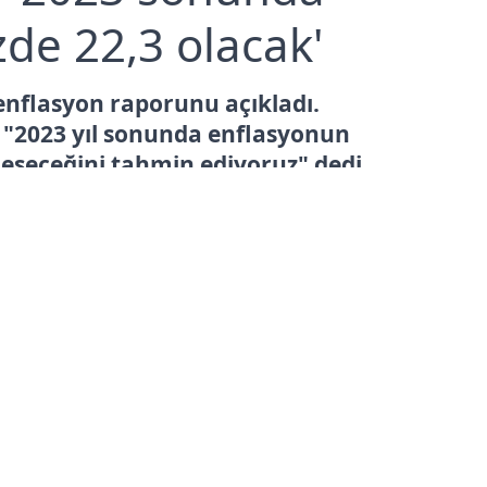
de 22,3 olacak'
 enflasyon raporunu açıkladı.
 "2023 yıl sonunda enflasyonun
leşeceğini tahmin ediyoruz" dedi.
ma Tarihi: 26.01.2023 11:22
—
Son Güncelleme:
26.01.2023 11:22