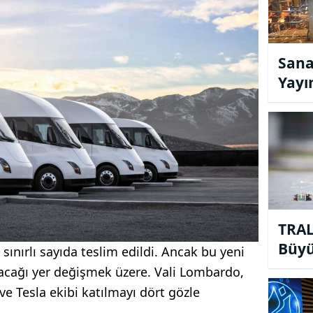
Sana
Yayı
Artış
TRAL
Büyü
sınırlı sayıda teslim edildi. Ancak bu yeni
Fon 
uracağı yer değişmek üzere. Vali Lombardo,
 Tesla ekibi katılmayı dört gözle