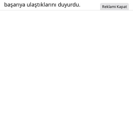
başarıya ulaştıklarını duyurdu.
Reklami Kapat
Ekşi, ayrıca yolcu sayısında da 79,000,000
rekorunu kırdıklarını vurgulayarak, başarının
ülkelerine ait olduğunu belirtti.
İzinsiz İçerik Alınamaz...
BorsaMetre © 2024