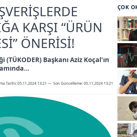
IŞVERİŞLERDE
ÇOK O
IĞA KARŞI “ÜRÜN
Sİ” ÖNERİSİ!
i (TÜKODER) Başkanı Aziz Koçal'ın
amında...
ma Tarihi: 05.11.2024 13:21
—
Son Güncelleme:
05.11.2024 13:21