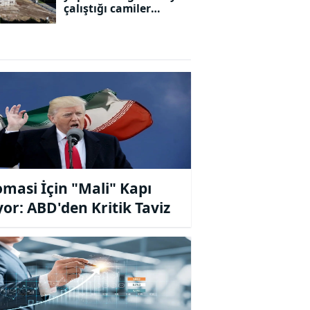
çalıştığı camiler
gelecek yıl ibadete
açılıyor
omasi İçin "Mali" Kapı
yor: ABD'den Kritik Taviz