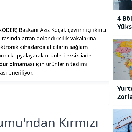
4 Bö
Yüks
ODER) Başkanı Aziz Koçal, çevrim içi ikinci
sırasında artan dolandırıcılık vakalarına
lektronik cihazlarda alıcıların sağlam
rını kopyalayarak ürünleri eksik iade
ağdur olmaması için ürünlerin teslimi
ası öneriliyor.
Yurt
Zorl
Devr
rumu'ndan Kırmızı