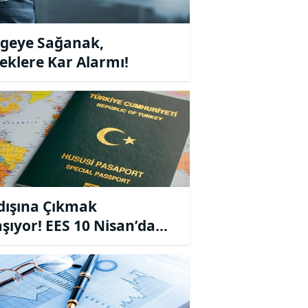
lgeye Sağanak,
eklere Kar Alarmı!
dışına Çıkmak
aşıyor! EES 10 Nisan’da
eye Girecek