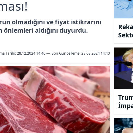
ması!
run olmadığını ve fiyat istikrarını
Reka
m önlemleri aldığını duyurdu.
Sekt
Başla
ma Tarihi: 28.12.2024 14:40
—
Son Güncelleme:
28.08.2024 14:40
Trum
İmpa
"Dün
durd