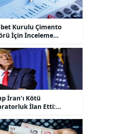
bet Kurulu Çimento
örü İçin İnceleme
ttı
p İran'ı Kötü
ratorluk İlan Etti:
yayı yok etmelerini
uracağım"