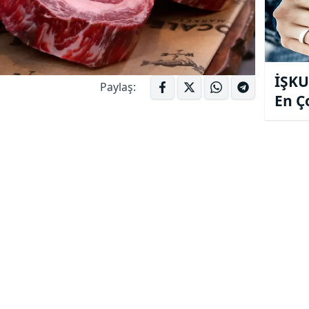
İŞKU
Paylaş:
En Ç
Mesl