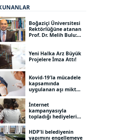
KUNANLAR
Boğaziçi Üniversitesi
Rektörlüğüne atanan
Prof. Dr. Melih Bulu:
Boğaziçi'ni ilk 100'de
görmek istiyorum
Yeni Halka Arz Büyük
Projelere İmza Attı!
Kovid-19'la mücadele
kapsamında
uygulanan aşı miktarı
25 milyon 795 bin 158
oldu
İnternet
kampanyasıyla
topladığı hediyeleri
köydeki öğrencilerine
ulaştırıyor
HDP'li belediyenin
yapımını engellemeye