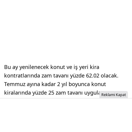
Bu ay yenilenecek konut ve iş yeri kira
kontratlarında zam tavanı yüzde 62.02 olacak.
Temmuz ayına kadar 2 yıl boyunca konut
kiralarında yüzde 25 zam tavanı uygulanmıştı.
Reklami Kapat
Bu uygulamanın kalkmasıyla zam tavanı daha
önce olduğu gibi 12 aylık TÜFE ortalaması
üzerinden hesaplanmaya başladı.