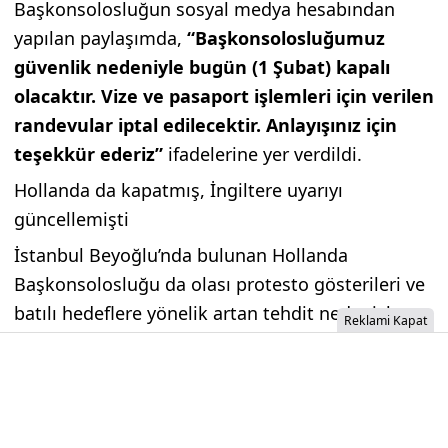
Başkonsolosluğun sosyal medya hesabından
yapılan paylaşımda,
“Başkonsolosluğumuz
güvenlik nedeniyle bugün (1 Şubat) kapalı
olacaktır. Vize ve pasaport işlemleri için verilen
randevular iptal edilecektir. Anlayışınız için
teşekkür ederiz”
ifadelerine yer verdildi.
Hollanda da kapatmış, İngiltere uyarıyı
güncellemişti
İstanbul Beyoğlu’nda bulunan Hollanda
Başkonsolosluğu da olası protesto gösterileri ve
batılı hedeflere yönelik artan tehdit nedeniyle
Reklami Kapat
geçici süreyle ziyarete kapatıldı.
İngiltere Dışişleri Bakanlığı da seyahat uyarısını
tekrar güncelledi.(dünya)