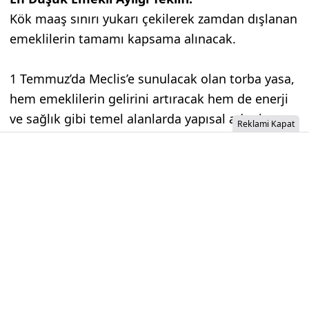
Kök maaş sınırı yukarı çekilerek zamdan dışlanan
emeklilerin tamamı kapsama alınacak.
1 Temmuz’da Meclis’e sunulacak olan torba yasa,
hem emeklilerin gelirini artıracak hem de enerji
ve sağlık gibi temel alanlarda yapısal adımlar
Reklami Kapat
getirecek. Kamuoyunu yakından ilgilendiren bu
gelişmeleri sen nasıl değerlendiriyorsun?
Görüşünü yorumlarda paylaş!
İzinsiz İçerik Alınamaz...