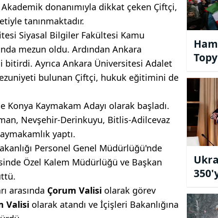
r. Akademik donanımıyla dikkat çeken Çiftçi,
tiyle tanınmaktadır.
esi Siyasal Bilgiler Fakültesi Kamu
Hama
ında mezun oldu. Ardından Ankara
Topy
ni bitirdi. Ayrıca Ankara Üniversitesi Adalet
ezuniyeti bulunan Çiftçi, hukuk eğitimini de
ne Konya Kaymakam Adayı olarak başladı.
an, Nevşehir-Derinkuyu, Bitlis-Adilcevaz
kaymakamlık yaptı.
Bakanlığı Personel Genel Müdürlüğü'nde
Ukra
sinde Özel Kalem Müdürlüğü ve Başkan
350'
ttü.
Zama
arı arasında
Çorum Valisi
olarak görev
 Valisi
olarak atandı ve İçişleri Bakanlığına