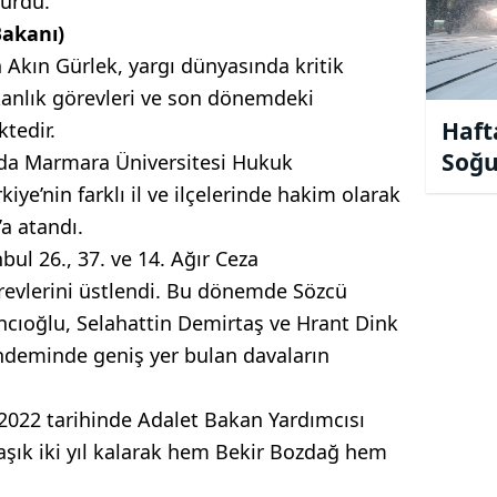
dürdü.
Bakanı)
 Akın Gürlek, yargı dünyasında kritik
nlık görevleri ve son dönemdeki
Haft
ktedir.
Soğu
nda Marmara Üniversitesi Hukuk
Alar
iye’nin farklı il ve ilçelerinde hakim olarak
a atandı.
bul 26., 37. ve 14. Ağır Ceza
evlerini üstlendi. Bu dönemde Sözcü
ancıoğlu, Selahattin Demirtaş ve Hrant Dink
ündeminde geniş yer bulan davaların
2022 tarihinde Adalet Bakan Yardımcısı
aşık iki yıl kalarak hem Bekir Bozdağ hem