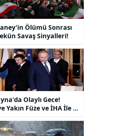
ney’in Ölümü Sonrası
ekün Savaş Sinyalleri!
yna'da Olaylı Gece!
ye Yakın Füze ve İHA İle Eş
nlı Saldırı