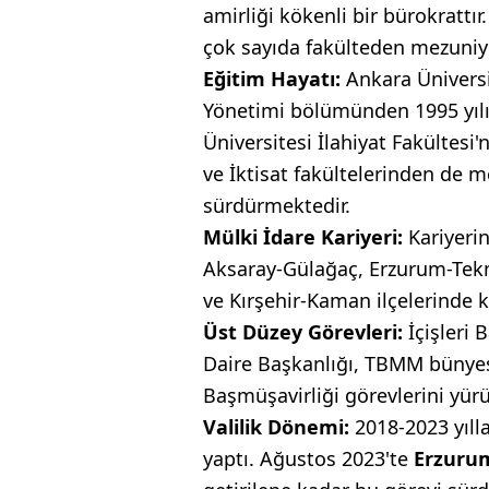
amirliği kökenli bir bürokrattı
çok sayıda fakülteden mezuniye
Eğitim Hayatı:
Ankara Üniversit
Yönetimi bölümünden 1995 yıl
Üniversitesi İlahiyat Fakültesi'
ve İktisat fakültelerinden de m
sürdürmektedir.
Mülki İdare Kariyeri:
Kariyeri
Aksaray-Gülağaç, Erzurum-Tekm
ve Kırşehir-Kaman ilçelerinde 
Üst Düzey Görevleri:
İçişleri 
Daire Başkanlığı, TBMM bünye
Başmüşavirliği görevlerini yürü
Valilik Dönemi:
2018-2023 yıll
yaptı. Ağustos 2023'te
Erzurum