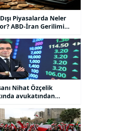
 Dışı Piyasalarda Neler
or? ABD-İran Gerilimi
aları Nasıl Etkiledi?
sanı Nihat Özçelik
ında avukatından
lama geldi…