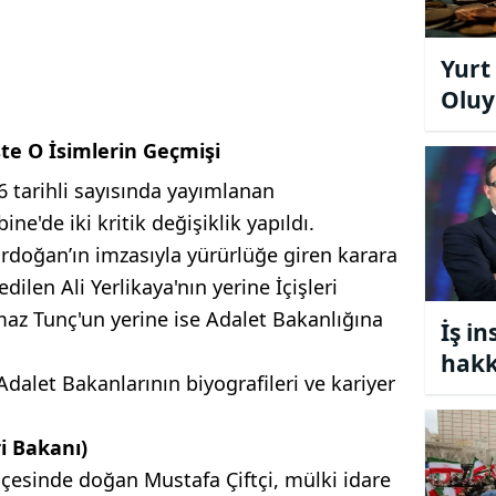
Yurt
Oluy
Piyas
şte O İsimlerin Geçmişi
 tarihli sayısında yayımlanan
e'de iki kritik değişiklik yapıldı.
doğan’ın imzasıyla yürürlüğe giren karara
dilen Ali Yerlikaya'nın yerine İçişleri
maz Tunç'un yerine ise Adalet Bakanlığına
İş in
hakk
 Adalet Bakanlarının biyografileri ve kariyer
açık
ri Bakanı)
lçesinde doğan Mustafa Çiftçi, mülki idare