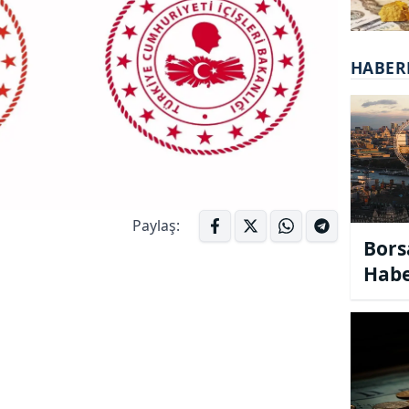
HABER
Paylaş:
Bors
Habe
bors
habe