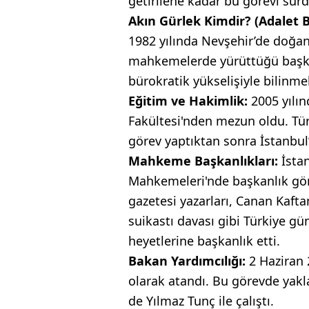
getirilene kadar bu görevi sür
Akın Gürlek Kimdir? (Adalet 
1982 yılında Nevşehir’de doğan
mahkemelerde yürüttüğü başka
bürokratik yükselişiyle bilinme
Eğitim ve Hakimlik:
2005 yılı
Fakültesi'nden mezun oldu. Türk
görev yaptıktan sonra İstanbul’
Mahkeme Başkanlıkları:
İstan
Mahkemeleri'nde başkanlık gör
gazetesi yazarları, Canan Kaft
suikastı davası gibi Türkiye g
heyetlerine başkanlık etti.
Bakan Yardımcılığı:
2 Haziran 
olarak atandı. Bu görevde yakl
de Yılmaz Tunç ile çalıştı.