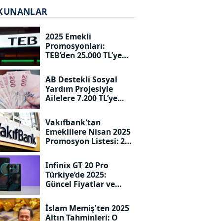
KUNANLAR
2025 Emekli
Promosyonları:
TEB’den 25.000 TL’ye
Varan Ödemeler!
AB Destekli Sosyal
Yardım Projesiyle
Ailelere 7.200 TL’ye
Kadar Destek!
Vakıfbank'tan
Emeklilere Nisan 2025
Promosyon Listesi: 20
Bin TL Seviyesine
Dayandı!
Infinix GT 20 Pro
Türkiye’de 2025:
Güncel Fiyatlar ve
Özellikler!
İslam Memiş'ten 2025
Altın Tahminleri: O