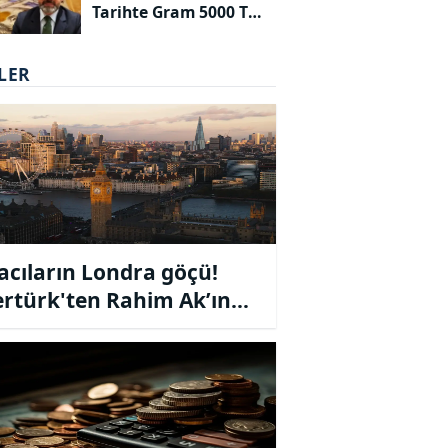
Tarihte Gram 5000 TL
Olacak!
LER
acıların Londra göçü!
rtürk'ten Rahim Ak’ın
acıların yurtdışına kaçış
ri çalkantı yarattı!