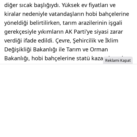
diğer sıcak başlığıydı. Yüksek ev fiyatları ve
kiralar nedeniyle vatandaşların hobi bahçelerine
yöneldiği belirtilirken, tarım arazilerinin işgali
gerekçesiyle yıkımların AK Parti’ye siyasi zarar
verdiği ifade edildi. Çevre, Şehircilik ve İklim
Değişikliği Bakanlığı ile Tarım ve Orman
Bakanlığı, hobi bahçelerine statü kazandırmak
Reklami Kapat
için çalışmalara başladı. Yakında bazı bölgelerin
tarım arazisi statüsünden çıkarılıp hobi
bahçelerine yasal zemin hazırlanması bekleniyor.
İzinsiz İçerik Alınamaz...
Ortaokul Kayıtları İçin MEB