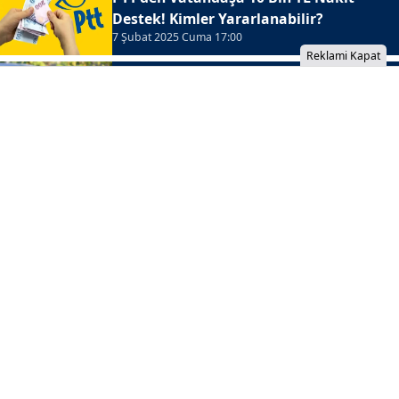
Destek! Kimler Yararlanabilir?
7 Şubat 2025 Cuma 17:00
Reklami Kapat
Taşıt Kredisi Faiz Oranları Düştü! En
Uygun Banka Hangisi?
7 Şubat 2025 Cuma 16:00
İzinsiz İçerik Alınamaz...
Bankacılık İşlemlerine Zam: Yeni
Ücretler Açıklandı!
Son dönemde artan enflasyonla birlikte bankalar da
işlem ücretlerini güncelledi. Mobil ve şube
işlemlerinden ATM para çekme ve EFT ücretlerine