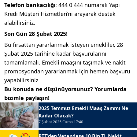
Telefon bankacılığı
: 444 0 444 numaralı Yapı
Kredi Müşteri Hizmetleri’ni arayarak destek
alabilirsiniz.
Son Gün 28 Şubat 2025!
Bu fırsattan yararlanmak isteyen emekliler, 28
Şubat 2025 tarihine kadar başvurularını
tamamlamalı. Emekli maaşını taşımak ve nakit
promosyondan yararlanmak için hemen başvuru
yapabilirsiniz.
Bu konuda ne düşünüyorsunuz? Yorumlarda
bizimle paylaşın!
2025 Temmuz Emekli Maaş Zammı Ne
Kadar Olacak?
7 Şubat 2025 Cuma 17:40
PTT'den Vatandaşa 10 Bin TL Nakit