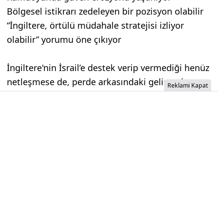
Bölgesel istikrarı zedeleyen bir pozisyon olabilir
“İngiltere, örtülü müdahale stratejisi izliyor
olabilir” yorumu öne çıkıyor
İngiltere'nin İsrail’e destek verip vermediği henüz
netleşmese de, perde arkasındaki gelişmeler ve
Reklami Kapat
çelişkili veriler dikkat çekiyor. Sizce İngiltere
gerçekten tarafsız mı? Yorum yapmayı ve bu
gelişmeyi paylaşmayı unutmayın.
İzinsiz İçerik Alınamaz...