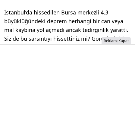
İstanbul’da hissedilen Bursa merkezli 4.3
büyüklüğündeki deprem herhangi bir can veya
mal kaybına yol açmadı ancak tedirginlik yarattı.
Siz de bu sarsıntıyı hissettiniz mi? Görüşlerinizi
Reklami Kapat
yorumlarda paylaşın, haberi sosyal medya
hesaplarınızda yayarak daha fazla kişiye
ulaşmasını sağlayın.
İzinsiz İçerik Alınamaz...