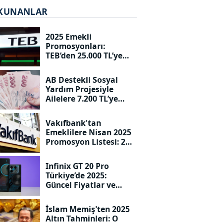
KUNANLAR
2025 Emekli
Promosyonları:
TEB’den 25.000 TL’ye
Varan Ödemeler!
AB Destekli Sosyal
Yardım Projesiyle
Ailelere 7.200 TL’ye
Kadar Destek!
Vakıfbank'tan
Emeklilere Nisan 2025
Promosyon Listesi: 20
Bin TL Seviyesine
Dayandı!
Infinix GT 20 Pro
Türkiye’de 2025:
Güncel Fiyatlar ve
Özellikler!
İslam Memiş'ten 2025
Altın Tahminleri: O