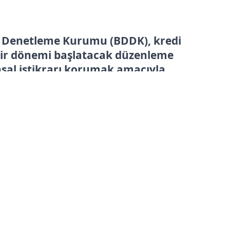
 Denetleme Kurumu (BDDK), kredi
bir dönemi başlatacak düzenleme
nsal istikrarı korumak amacıyla
larında, vatandaşların en temel
tim harcamaları için özel bir
uluyor.
ma Tarihi: 06.02.2026 15:45
—
Son Güncelleme:
06.02.2026 15:45