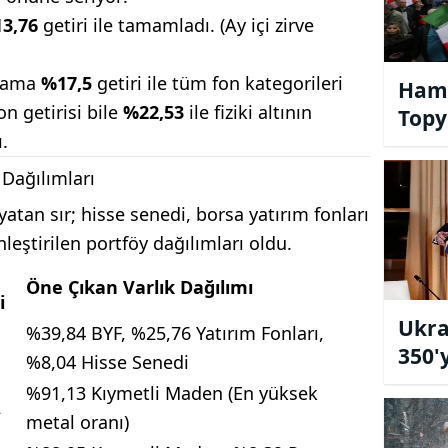
3,76
getiri ile tamamladı. (Ay içi zirve
lama
%17,5
getiri ile tüm fon kategorileri
Hama
on getirisi bile
%22,53
ile fiziki altının
Topy
ı.
 Dağılımları
yatan sır; hisse senedi, borsa yatırım fonları
nleştirilen portföy dağılımları oldu.
Öne Çıkan Varlık Dağılımı
i
Ukra
%39,84 BYF, %25,76 Yatırım Fonları,
350'
%8,04 Hisse Senedi
Zama
%91,13 Kıymetli Maden (En yüksek
2
metal oranı)