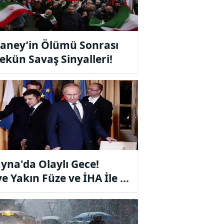
ney’in Ölümü Sonrası
ekün Savaş Sinyalleri!
yna'da Olaylı Gece!
ye Yakın Füze ve İHA İle Eş
nlı Saldırı