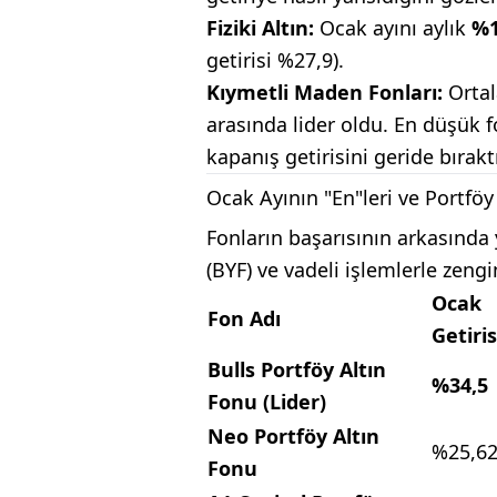
Fiziki Altın:
Ocak ayını aylık
%1
getirisi %27,9).
Kıymetli Maden Fonları:
Orta
arasında lider oldu. En düşük f
kapanış getirisini geride bırakt
Ocak Ayının "En"leri ve Portföy
Fonların başarısının arkasında 
(BYF) ve vadeli işlemlerle zengi
Ocak
Fon Adı
Getiris
Bulls Portföy Altın
%34,5
Fonu (Lider)
Neo Portföy Altın
%25,6
Fonu