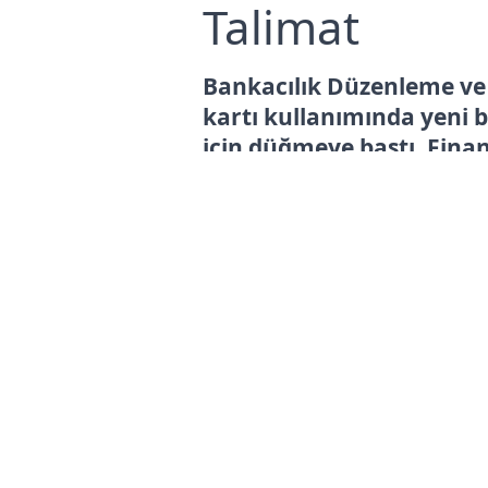
Talimat
Bankacılık Düzenleme ve
kartı kullanımında yeni 
için düğmeye bastı. Fina
getirilen limit kısıtlama
hakları olan sağlık ve eği
"muafiyet" alanı oluştur
Bengüsu Ogelman
Yayınla