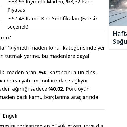
%88,95 Kıymetli Maden, %8,32 Para
6
Piyasası
%67,48 Kamu Kira Sertifikaları (Faizsiz
9
seçenek)
Haft
r mu?
Soğu
onlar "kıymetli maden fonu" kategorisinde yer
Alar
n tutmak yerine, bu madenlere dayalı
ziki maden oranı
%0
. Kazancını altın cinsi
ncı borsa yatırım fonlarından sağlıyor.
aden ağırlığı sadece
%0,02
. Portföyün
 maden bazlı kamu borçlanma araçlarında
" Engeli
elmesini zorlaştıran en büyük etken, iç ve dış