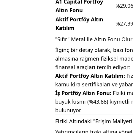
A1 Capital Portföy
%29,0
Altın Fonu
Aktif Portföy Altın
%27,3
Katılım
"Sıfır" Metal ile Altın Fonu Olu
İlginç bir detay olarak, bazı f
almasına rağmen fiziksel made
finansal araçları tercih ediyor:
Aktif Portföy Altın Katılım:
Fi
kamu kira sertifikaları ve yaba
İş Portföy Altın Fonu:
Fiziki m
büyük kısmı (%43,88) kıymetli
bulunuyor.
Fiziki Altındaki "Erişim Maliyeti
Yatırımcıların fiziki altına yön