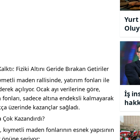
Yurt
Oluy
Piyas
ktı: Fiziki Altını Geride Bırakan Getiriler
metli maden rallisinde, yatırım fonları ile
derek açılıyor. Ocak ayı verilerine göre,
İş in
ım fonları, sadece altına endeksli kalmayarak
hakk
ukça üzerinde kazançlar sağladı.
açık
a Çok Kazandırdı?
 kıymetli maden fonlarının esnek yapısının
r önüne seriyor: