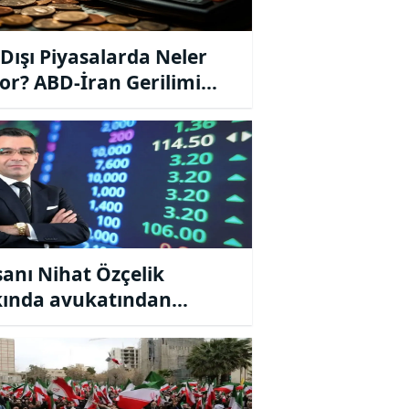
 Dışı Piyasalarda Neler
or? ABD-İran Gerilimi
aları Nasıl Etkiledi?
sanı Nihat Özçelik
ında avukatından
lama geldi…