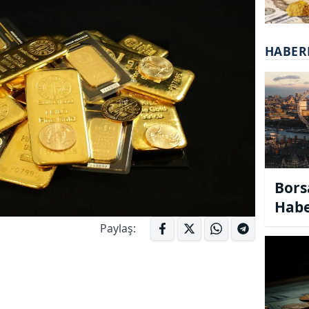
HABER
Bors
Habe
bors
Paylaş:
habe