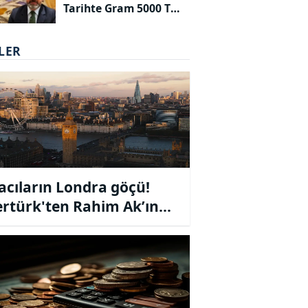
Tarihte Gram 5000 TL
Olacak!
LER
acıların Londra göçü!
rtürk'ten Rahim Ak’ın
acıların yurtdışına kaçış
ri çalkantı yarattı!