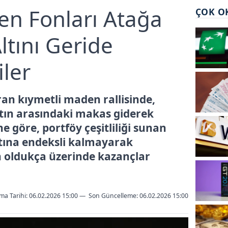
en Fonları Atağa
ÇOK O
Altını Geride
iler
ran kıymetli maden rallisinde,
 altın arasındaki makas giderek
ne göre, portföy çeşitliliği sunan
ltına endeksli kalmayarak
nın oldukça üzerinde kazançlar
ma Tarihi: 06.02.2026 15:00
—
Son Güncelleme:
06.02.2026 15:00