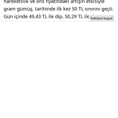
hareketlilik ve ons fiyatındaki artışın etkisiyle
gram gümüş, tarihinde ilk kez 50 TL sınırını geçti.
Gün içinde 49,43 TL ile dip, 50,29 TL ile zirve
Reklami Kapat
yapan gram gümüş, şu an 50,23 TL seviyelerinde
işlem görüyor. Bu rekor, yurt içi piyasalarda
gümüşün cazibesini bir kez daha ortaya koydu.
İzinsiz İçerik Alınamaz...