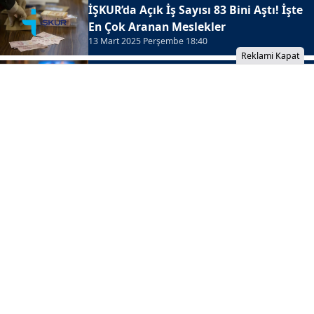
İŞKUR’da Açık İş Sayısı 83 Bini Aştı! İşte
En Çok Aranan Meslekler
13 Mart 2025 Perşembe 18:40
Reklami Kapat
13 Mart 2025 TV Yayın Akışı! Bu Akşam
Hangi Diziler ve Programlar Var?
13 Mart 2025 Perşembe 18:00
İzinsiz İçerik Alınamaz...
Meteoroloji Uzmanları İl İl Uyardı:
Sıcaklık Rekor Kıracak, Sonra Sert
Düşüş Bekleniyor!
Hafta sonu mevsim normallerinin üzerinde
seyredecek hava sıcaklıkları, salı gününden itibaren