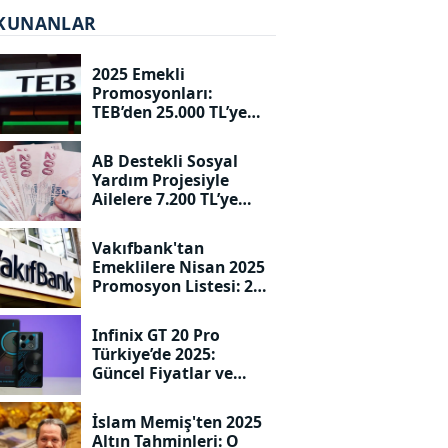
KUNANLAR
2025 Emekli
Promosyonları:
TEB’den 25.000 TL’ye
Varan Ödemeler!
AB Destekli Sosyal
Yardım Projesiyle
Ailelere 7.200 TL’ye
Kadar Destek!
Vakıfbank'tan
Emeklilere Nisan 2025
Promosyon Listesi: 20
Bin TL Seviyesine
Dayandı!
Infinix GT 20 Pro
Türkiye’de 2025:
Güncel Fiyatlar ve
Özellikler!
İslam Memiş'ten 2025
Altın Tahminleri: O