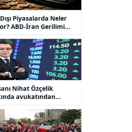
 Dışı Piyasalarda Neler
or? ABD-İran Gerilimi
aları Nasıl Etkiledi?
sanı Nihat Özçelik
ında avukatından
lama geldi…