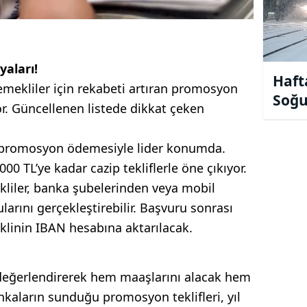
aları!
Haft
 emekliler için rekabeti artıran promosyon
Soğu
r. Güncellenen listede dikkat çeken
Alar
 promosyon ödemesiyle lider konumda.
000 TL’ye kadar cazip tekliflerle öne çıkıyor.
iler, banka şubelerinden veya mobil
arını gerçekleştirebilir. Başvuru sonrası
klinin IBAN hesabına aktarılacak.
nı değerlendirerek hem maaşlarını alacak hem
nkaların sunduğu promosyon teklifleri, yıl