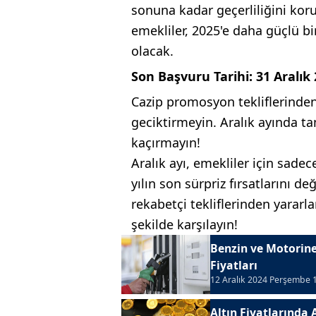
sonuna kadar geçerliliğini ko
emekliler, 2025'e daha güçlü b
olacak.
Son Başvuru Tarihi: 31 Aralık
Cazip promosyon tekliflerinden
geciktirmeyin. Aralık ayında t
kaçırmayın!
Aralık ayı, emekliler için sad
yılın son sürpriz fırsatlarını 
rekabetçi tekliflerinden yararl
şekilde karşılayın!
Benzin ve Motorine
Fiyatları
12 Aralık 2024 Perşembe 
Altın Fiyatlarında