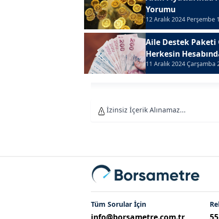
Yorumu
12 Aralık 2024 Perşembe 
Aile Destek Paketi
Herkesin Hesabınd
11 Aralık 2024 Çarşamba 
İzinsiz İçerik Alınamaz...
Tüm Sorular İçin
Re
info@borsametre.com.tr
55