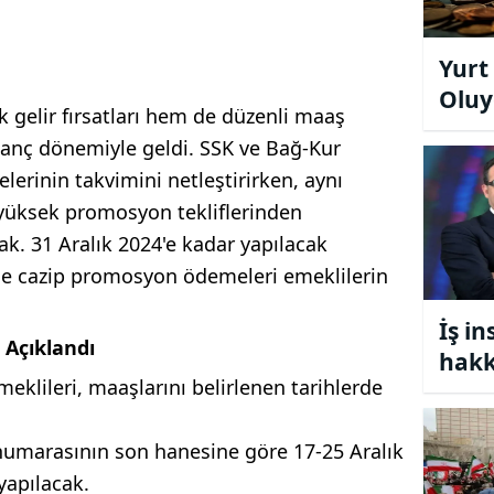
Yurt
Oluy
ek gelir fırsatları hem de düzenli maaş
Piyas
zanç dönemiyle geldi. SSK ve Bağ-Kur
erinin takvimini netleştirirken, aynı
üksek promosyon tekliflerinden
k. 31 Aralık 2024'e kadar yapılacak
e cazip promosyon ödemeleri emeklilerin
İş in
Açıklandı
hakk
eklileri, maaşlarını belirlenen tarihlerde
açık
numarasının son hanesine göre 17-25 Aralık
yapılacak.