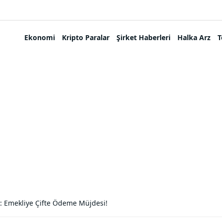
Ekonomi
Kripto Paralar
Şirket Haberleri
Halka Arz
T
tı: Emekliye Çifte Ödeme Müjdesi!