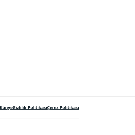
Künye
Gizlilik Politikası
Çerez Politikası