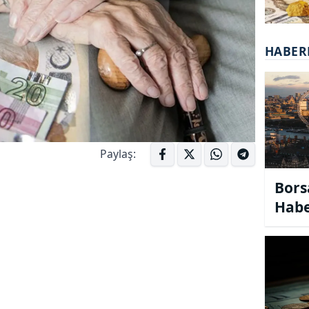
HABER
Paylaş:
Bors
Habe
bors
habe