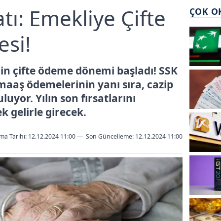
atı: Emekliye Çifte
ÇOK O
si!
çin çifte ödeme dönemi başladı! SSK
maaş ödemelerinin yanı sıra, cazip
uyor. Yılın son fırsatlarını
k gelirle girecek.
ma Tarihi: 12.12.2024 11:00
—
Son Güncelleme:
12.12.2024 11:00