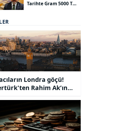
Tarihte Gram 5000 TL
Olacak!
LER
acıların Londra göçü!
rtürk'ten Rahim Ak’ın
acıların yurtdışına kaçış
ri çalkantı yarattı!