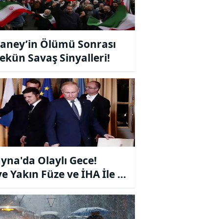
ney’in Ölümü Sonrası
ekün Savaş Sinyalleri!
yna'da Olaylı Gece!
ye Yakın Füze ve İHA İle Eş
nlı Saldırı