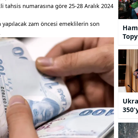
i tahsis numarasına göre 25-28 Aralık 2024
 yapılacak zam öncesi emeklilerin son
Hama
.
Topy
Ukra
350'
Zama