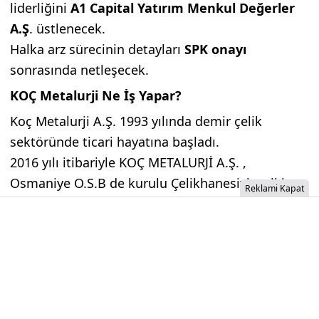
liderliğini
A1 Capital Yatırım Menkul Değerler
A.Ş
. üstlenecek.
Halka arz sürecinin detayları
SPK onayı
sonrasında netleşecek.
KOÇ Metalurji Ne İş Yapar?
Koç Metalurji A.Ş. 1993 yılında demir çelik
sektöründe ticari hayatına başladı.
2016 yılı itibariyle KOÇ METALURJİ A.Ş. ,
Osmaniye O.S.B de kurulu Çelikhanesiyle yıllık
Reklami Kapat
1.2 milyon ton sıvı çelik kapasitesine, Payas
O.S.B. de kurulu haddehanesiyle yıllık 500 bin ton
inşaat Demir’i üretim kapasitene sahiptir.
İzinsiz İçerik Alınamaz...