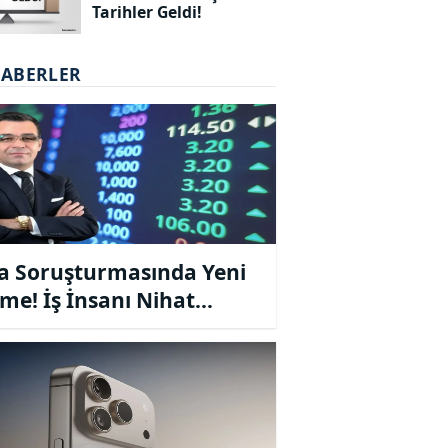
Tarihler Geldi!
HABERLER
a Soruşturmasında Yeni
şme! İş İnsanı Nihat
ik Tahliye Edildi