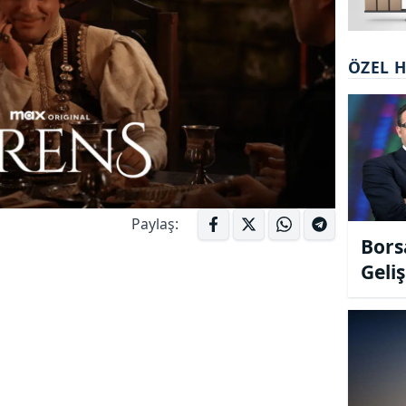
ÖZEL 
Paylaş:
Bors
Geli
Özçel