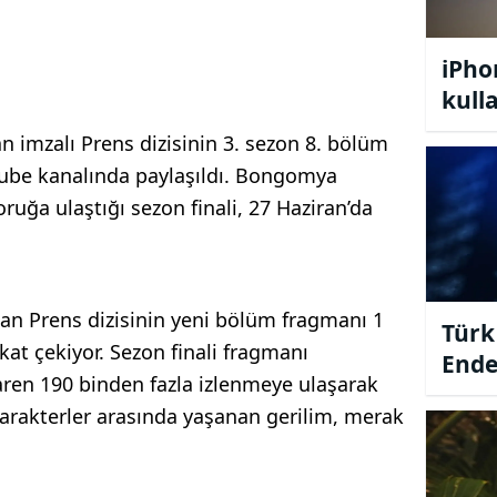
iPho
kull
çeke
 imzalı Prens dizisinin 3. sezon 8. bölüm
ube kanalında paylaşıldı. Bongomya
oruğa ulaştığı sezon finali, 27 Haziran’da
olan Prens dizisinin yeni bölüm fragmanı 1
Türk
kat çekiyor. Sezon finali fragmanı
Ende
baren 190 binden fazla izlenmeye ulaşarak
Bu F
arakterler arasında yaşanan gerilim, merak