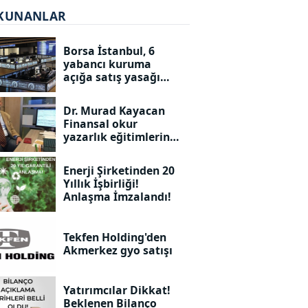
KUNANLAR
Borsa İstanbul, 6
yabancı kuruma
açığa satış yasağı
getirdi
Dr. Murad Kayacan
Finansal okur
yazarlık eğitimlerine
devam ediyor
Enerji Şirketinden 20
Yıllık İşbirliği!
Anlaşma İmzalandı!
Tekfen Holding'den
Akmerkez gyo satışı
Yatırımcılar Dikkat!
Beklenen Bilanço