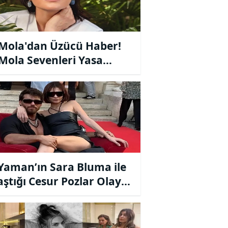
 Mola'dan Üzücü Haber!
 Mola Sevenleri Yasa
ldu!
Yaman’ın Sara Bluma ile
aştığı Cesur Pozlar Olay
ttı