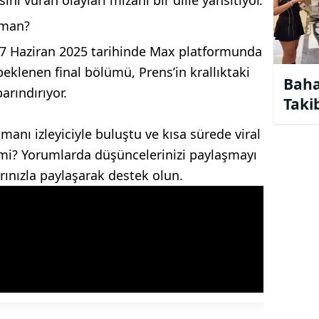
aman?
 27 Haziran 2025 tarihinde Max platformunda
eklenen final bölümü, Prens’in krallıktaki
Baha
barındırıyor.
Takib
gmanı izleyiciyle buluştu ve kısa sürede viral
z mi? Yorumlarda düşüncelerinizi paylaşmayı
ınızla paylaşarak destek olun.