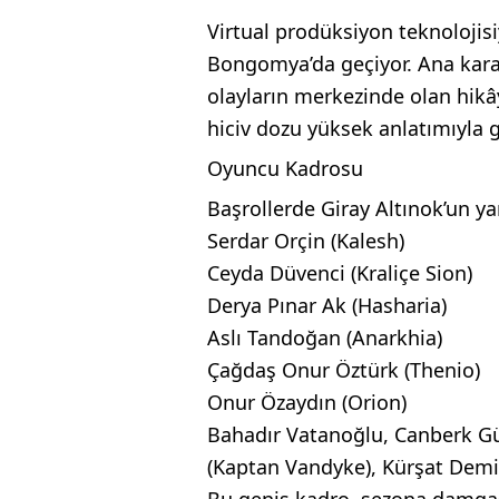
Virtual prodüksiyon teknolojisiyl
Bongomya’da geçiyor. Ana kara
olayların merkezinde olan hikâye
hiciv dozu yüksek anlatımıyla gen
Oyuncu Kadrosu
Başrollerde Giray Altınok’un yan
Serdar Orçin (Kalesh)
Ceyda Düvenci (Kraliçe Sion)
Derya Pınar Ak (Hasharia)
Aslı Tandoğan (Anarkhia)
Çağdaş Onur Öztürk (Thenio)
Onur Özaydın (Orion)
Bahadır Vatanoğlu, Canberk Gü
(Kaptan Vandyke), Kürşat Demi
Bu geniş kadro, sezona damgasın