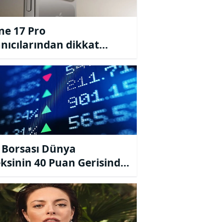
ne 17 Pro
anıcılarından dikkat
n şikâyetler
 Borsası Dünya
ksinin 40 Puan Gerisinde:
ark Tesadüf Değil