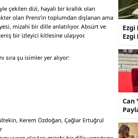
e çekilen dizi, hayali bir krallık olan
kter olan Prens’in toplumdan dışlanan ama
si, mizahi bir dille anlatılıyor. Absürt ve
Ezgi
iş bir izleyici kitlesine ulaşıyor.
Ezgi
Boğu
ı sıra şu isimler yer alıyor:
Can 
Payl
Yara
ltekin, Kerem Özdoğan, Çağlar Ertuğrul
r
ı vuran olayları mizahi bir dille yansıtıyor.