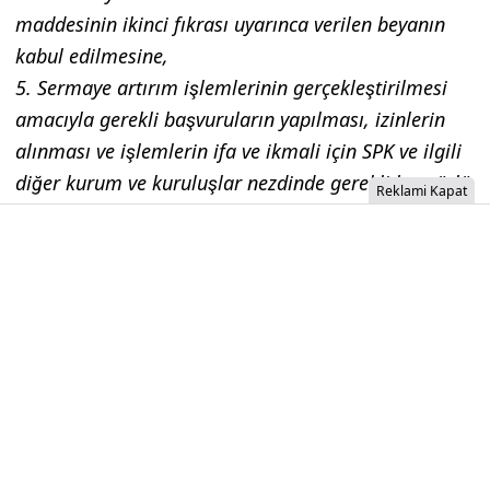
maddesinin ikinci fıkrası uyarınca verilen beyanın
kabul edilmesine,
5. Sermaye artırım işlemlerinin gerçekleştirilmesi
amacıyla gerekli başvuruların yapılması, izinlerin
alınması ve işlemlerin ifa ve ikmali için SPK ve ilgili
diğer kurum ve kuruluşlar nezdinde gerekli her türlü
Reklami Kapat
işlemlerin yapılması hususunda Şirketimiz Genel
Müdürlüğü'nün yetkilendirilmesine
oy birliğiyle karar verilmiştir"
İzinsiz İçerik Alınamaz...