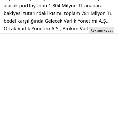
alacak portföyünün 1.804 Milyon TL anapara
bakiyesi tutarındaki kısmı, toplam 781 Milyon TL
bedel karşılığında Gelecek Varlık Yönetimi A.Ş.,
Ortak Varlık Yönetim A.Ş., Birikim Varlık Yönetimi
Reklami Kapat
A.Ş., Dünya Varlık Yönetimi A.Ş., AGS Altın
Gezegen Varlık Yönetimi A.Ş. ve Sümer Varlık
Yönetimi A.Ş.'nden oluşan 6 firmaya satılmıştır.
İzinsiz İçerik Alınamaz...
Düşen Borsada 5 hissede
tedbirler devrede!
Bu hisseye tedbir geldi! Borsa İstanbul tarafından