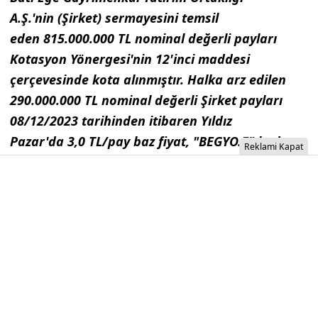
A.Ş.'nin (Şirket) sermayesini temsil
eden 815.000.000 TL nominal değerli payları
Kotasyon Yönergesi'nin 12'inci maddesi
çerçevesinde kota alınmıştır. Halka arz edilen
290.000.000 TL nominal değerli Şirket payları
08/12/2023 tarihinden itibaren Yıldız
Pazar'da 3,0 TL/pay baz fiyat, "BEGYO.E" kodu ve
Reklami Kapat
sürekli işlem yöntemiyle işlem görmeye
başlayacaktır. İlgili sırada maksimum emir
değeri 1.000.000 TL olarak belirlenmiştir.
İzinsiz İçerik Alınamaz...
Şirket Bedelsiz Sermaye Arttırımı