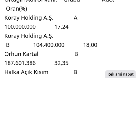
Oran(%)
Koray Holding A.Ş. A
100.000.000 17,24
Koray Holding A.Ş.
B 104.400.000 18,00
Orhun Kartal B
187.601.386 32,35
Halka Açık Kısım B
Reklami Kapat
187.998.614 32,41
TOPLAM A+B 580.000.000
100,00
İzinsiz İçerik Alınamaz...