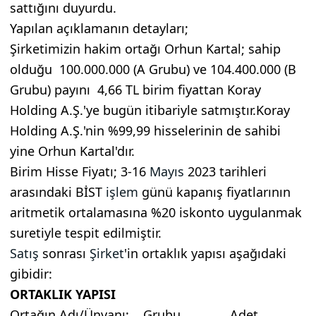
sattığını duyurdu.
Yapılan açıklamanın detayları;
Şirketimizin hakim ortağı Orhun Kartal; sahip
olduğu 100.000.000 (A Grubu) ve 104.400.000 (B
Grubu) payını 4,66 TL birim fiyattan Koray
Holding A.Ş.'ye bugün itibariyle satmıştır.Koray
Holding A.Ş.'nin %99,99 hisselerinin de sahibi
yine Orhun Kartal'dır.
Birim Hisse Fiyatı; 3-16
Mayıs
2023 tarihleri
arasındaki BİST
işlem
günü kapanış fiyatlarının
aritmetik ortalamasına %20 iskonto uygulanmak
suretiyle tespit edilmiştir.
Satış
sonrası
Şirket
'in ortaklık yapısı aşağıdaki
gibidir:
ORTAKLIK YAPISI
Ortağın Adı/Ünvanı: Grubu Adet