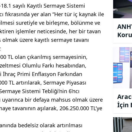
18.1 sayılı Kayıtlı Sermaye Sistemi
cı fıkrasında yer alan “Her tür iç kaynak ile
ilmesi suretiyle ve birleşme, bölünme ve
ANHY
ktiren işlemler neticesinde, her bir tavan
Koru
olmak üzere kayıtlı sermaye tavanı
Tavs
;
000 TL olan çıkarılmış sermayesinin,
üzeltmesi Olumlu Farkı hesabından,
di İhraç Primi Enflasyon Farkından
00 TL artırılarak, Sermaye Piyasası
ı Sermaye Sistemi Tebliği’nin 6’ncı
Arac
ü uyarınca bir defaya mahsus olmak üzere
İçin
maye tavanının aşılarak, 206.250.000 TL’ye
Tavs
anında bedelsiz olarak artırılması