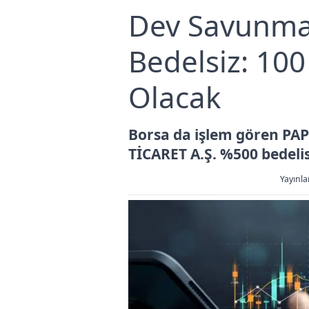
Dev Savunma 
Bedelsiz: 100
Olacak
Borsa da işlem gören P
TİCARET A.Ş. %500 bedelisi
Yayınla