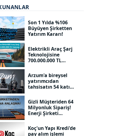
KUNANLAR
Son 1 Yılda %106
Büyüyen Şirketten
Yatırım Kararı!
Elektrikli Araç Şarj
Teknolojisine
700.000.000 TL
Yatırım!
Arzum'a bireysel
yatırımcıdan
tahsisatın 54 katı
talep geldi. Kaç adet
dağıtılacak?
Gizli Müşteriden 64
Milyonluk Sipariş!
Enerji Şirketi
Duyurdu!
Koç'un Yapı Kredi'de
pay alım işlemi