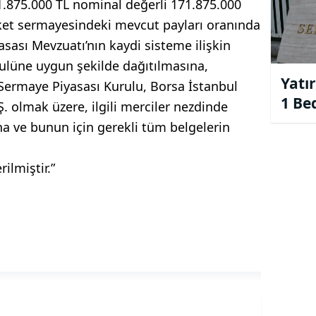
1.875.000 TL nominal değerli 171.875.000
rket sermayesindeki mevcut payları oranında
sası Mevzuatı’nın kaydi sisteme ilişkin
ulüne uygun şekilde dağıtılmasına,
Yatır
Sermaye Piyasası Kurulu, Borsa İstanbul
1 Be
Ş. olmak üzere, ilgili merciler nezdinde
Onay
na ve bunun için gerekli tüm belgelerin
ilmiştir.”