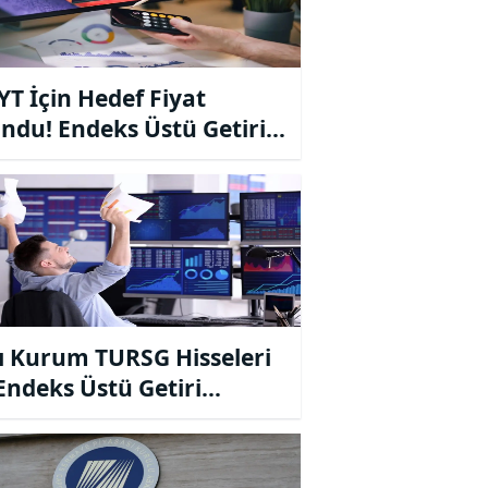
T İçin Hedef Fiyat
ndu! Endeks Üstü Getiri
iyesi
ı Kurum TURSG Hisseleri
 Endeks Üstü Getiri
iyesini Korudu