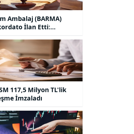
m Ambalaj (BARMA)
ordato İlan Etti:
emeden 3 Aylık Geçici
et Kararı
M 117,5 Milyon TL'lik
eşme İmzaladı