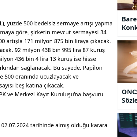
Bare
L), yüzde 500 bedelsiz sermaye artışı yapma
Konk
klamaya göre, şirketin mevcut sermayesi 34
Mahk
0 artışla 171 milyon 875 bin liraya çıkacak.
Mühl
nacak. 92 milyon 438 bin 995 lira 87 kuruş
yon 436 bin 4 lira 13 kuruş ise hisse
arkından sağlanacak. Bu sayede, Papilon
de 500 oranında ucuzlayacak ve
 sayısı beş katına çıkacak.
ONCS
 SPK ve Merkezi Kayıt Kuruluşu’na başvuru
Sözl
 02.07.2024 tarihinde almış olduğu karara