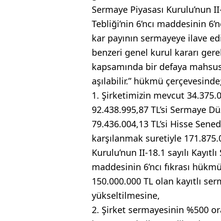
Sermaye Piyasası Kurulu’nun II-
Tebliği’nin 6’ncı maddesinin 6’n
kar payının sermayeye ilave ed
benzeri genel kurul kararı gere
kapsamında bir defaya mahsus 
aşılabilir.” hükmü çerçevesinde
1. Şirketimizin mevcut 34.375.
92.438.995,87 TL’si Sermaye D
79.436.004,13 TL’si Hisse Sene
karşılanmak suretiyle 171.875.0
Kurulu’nun II-18.1 sayılı Kayıtl
maddesinin 6’ncı fıkrası hükm
150.000.000 TL olan kayıtlı ser
yükseltilmesine,
2. Şirket sermayesinin %500 or