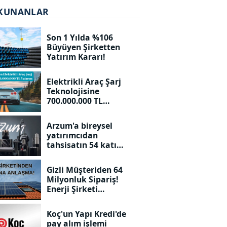
KUNANLAR
Son 1 Yılda %106
Büyüyen Şirketten
Yatırım Kararı!
Elektrikli Araç Şarj
Teknolojisine
700.000.000 TL
Yatırım!
Arzum'a bireysel
yatırımcıdan
tahsisatın 54 katı
talep geldi. Kaç adet
dağıtılacak?
Gizli Müşteriden 64
Milyonluk Sipariş!
Enerji Şirketi
Duyurdu!
Koç'un Yapı Kredi'de
pay alım işlemi