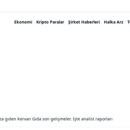
Ekonomi
Kripto Paralar
Şirket Haberleri
Halka Arz
T
za giden Kervan Gıda son gelişmeler. İşte analist raporları