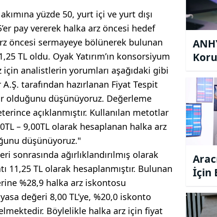
kımına yüzde 50, yurt içi ve yurt dışı
5’er pay vererek halka arz öncesi hedef
 arz öncesi sermayeye bölünerek bulunan
ANHY
1,25 TL oldu. Oyak Yatırım’ın konsorsiyum
Koru
Tavs
z için analistlerin yorumları aşağıdaki gibi
A.Ş. tarafından hazırlanan Fiyat Tespit
ılır olduğunu düşünüyoruz. Değerleme
terince açıklanmıştır. Kullanılan metotlar
00TL – 9,00TL olarak hesaplanan halka arz
duğunu düşünüyoruz."
ri sonrasında ağırlıklandırılmış olarak
Arac
atı 11,25 TL olarak hesaplanmıştır. Bulunan
İçin
rine %28,9 halka arz iskontosu
Tavs
yasa değeri 8,00 TL’ye, %20,0 iskonto
lmektedir. Böylelikle halka arz için fiyat