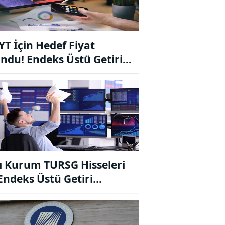
T İçin Hedef Fiyat
ndu! Endeks Üstü Getiri
iyesi
ı Kurum TURSG Hisseleri
 Endeks Üstü Getiri
iyesini Korudu