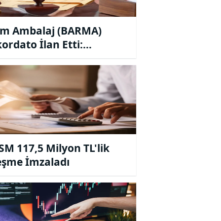
m Ambalaj (BARMA)
ordato İlan Etti:
emeden 3 Aylık Geçici
et Kararı
M 117,5 Milyon TL'lik
eşme İmzaladı