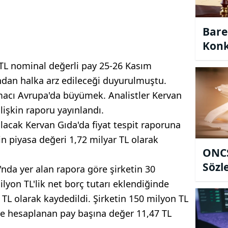
Bare
Konk
Mahk
 TL nominal değerli pay 25-26 Kasım
Mühl
ğından halka arz edileceği duyurulmuştu.
macı Avrupa'da büyümek. Analistler Kervan
ilişkin raporu yayınlandı.
 olacak Kervan Gıda'da fiyat tespit raporuna
in piyasa değeri 1,72 milyar TL olarak
ONCS
Sözl
da yer alan rapora göre şirketin 30
lyon TL'lik net borç tutarı eklendiğinde
 TL olarak kaydedildi. Şirketin 150 milyon TL
e hesaplanan pay başına değer 11,47 TL