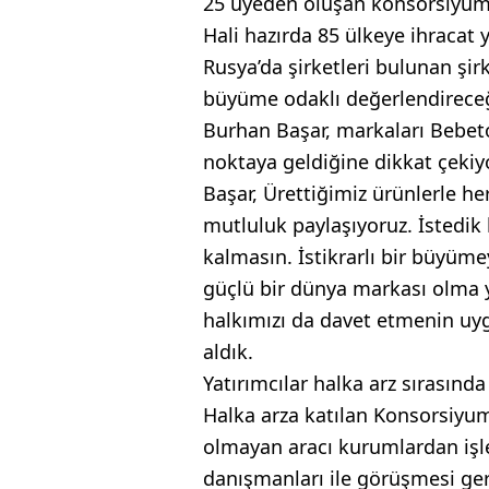
25 üyeden oluşan konsorsiyum a
Hali hazırda 85 ülkeye ihracat
Rusya’da şirketleri bulunan şir
büyüme odaklı değerlendirece
Burhan Başar, markaları Bebet
noktaya geldiğine dikkat çekiy
Başar, Ürettiğimiz ürünlerle he
mutluluk paylaşıyoruz. İstedik 
kalmasın. İstikrarlı bir büyümey
güçlü bir dünya markası olma 
halkımızı da davet etmenin uy
aldık.
Yatırımcılar halka arz sırasınd
Halka arza katılan Konsorsiyum
olmayan aracı kurumlardan işle
danışmanları ile görüşmesi ge