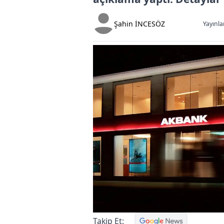
Şahin İNCESÖZ
Yayınla
Takip Et: