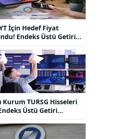
T İçin Hedef Fiyat
ndu! Endeks Üstü Getiri
iyesi
ı Kurum TURSG Hisseleri
 Endeks Üstü Getiri
iyesini Korudu