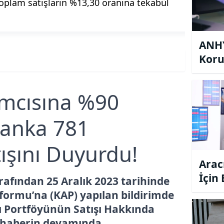
toplam satışların %13,30 oranına tekabül
ANHY
Koru
Tavs
ımcısına %90
Banka 781
ışını Duyurdu!
Arac
İçin
rafından 25 Aralık 2023 tarihinde
Tavs
ormu’na (KAP) yapılan bildirimde
rı Portföyünün Satışı Hakkında
 haberin devamında...