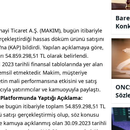
Bare
Konk
ayi Ticaret A.Ş. (MAKIM), bugün itibariyle
Mahk
erçekleştirdiği hassas döküm ürünü satışını
Mühl
 (KAP) bildirdi. Yapılan açıklamaya göre,
ı 54.859.298,51 TL olarak belirlendi.
l 2023 tarihli finansal tablolarında yer alan
temsil etmektedir. Makim, müşteriye
etin mali performansına etkisini ve satış
ONCS
cıyla yatırımcılar ve kamuoyuyla paylaştı.
Sözl
Platformunda Yaptığı Açıklama:
ine bugün itibariyle toplam 54.859.298,51 TL
satışı gerçekleştirmiş olup, söz konusu
le kamuya açıklanmış olan 30.09.2023 tarihli