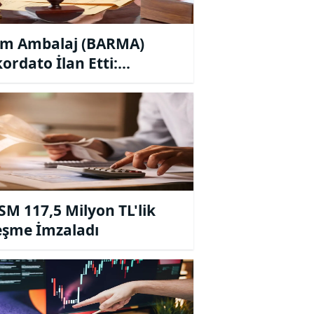
m Ambalaj (BARMA)
ordato İlan Etti:
emeden 3 Aylık Geçici
et Kararı
M 117,5 Milyon TL'lik
eşme İmzaladı