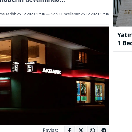
ma Tarihi: 25.12.2023 17:36
—
Son Güncelleme:
25.12.2023 17:36
Yatır
1 Be
Onay
Paylaş: