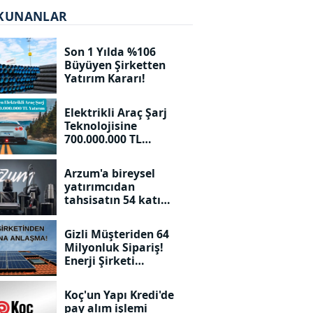
KUNANLAR
Son 1 Yılda %106
Büyüyen Şirketten
Yatırım Kararı!
Elektrikli Araç Şarj
Teknolojisine
700.000.000 TL
Yatırım!
Arzum'a bireysel
yatırımcıdan
tahsisatın 54 katı
talep geldi. Kaç adet
dağıtılacak?
Gizli Müşteriden 64
Milyonluk Sipariş!
Enerji Şirketi
Duyurdu!
Koç'un Yapı Kredi'de
pay alım işlemi