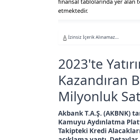
finansal tablolarında yer alan 
etmektedir.
İzinsiz İçerik Alınamaz...
2023'te Yatır
Kazandıran 
Milyonluk Sat
Akbank T.A.Ş. (AKBNK) ta
Kamuyu Aydınlatma Platf
Takipteki Kredi Alacakla
açıklama yaptı. Detaylar