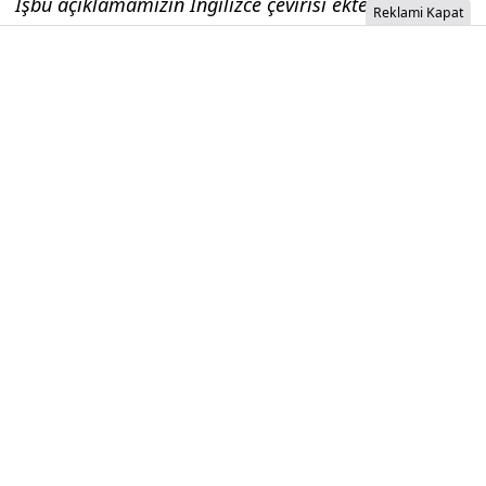
İşbu açıklamamızın İngilizce çevirisi ekte yer
Reklami Kapat
almakta olup, açıklama metinlerinde herhangi bir
farklılık olması durumunda, Türkçe açıklama esas
kabul edilecektir."
İzinsiz İçerik Alınamaz...
BVSAN Kayıtlı Sermaye Tavanını 1
Milyar TL’ye Çıkarıyor
Şirket tarafından yapılan KAP açıklamasına göre,
kayıtlı sermaye tavanının 1.000.000.000 TL’ye (1
milyar TL) yükseltilmesi amacıyla yapılan esas
sözleşme tadil başvurusu SPK ve Ticaret Bakanlığı
tarafından onaylandı.