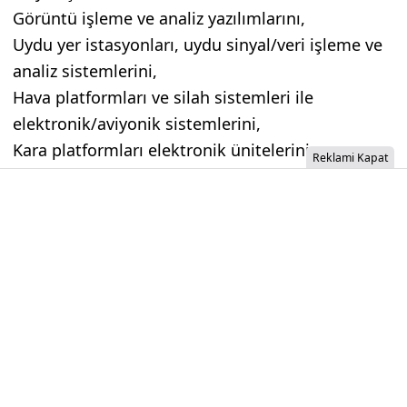
Görüntü işleme ve analiz yazılımlarını,
Uydu yer istasyonları, uydu sinyal/veri işleme ve
analiz sistemlerini,
Hava platformları ve silah sistemleri ile
elektronik/aviyonik sistemlerini,
Kara platformları elektronik ünitelerini,
Reklami Kapat
RF Karıştırıcı sistemler, mühimmat güdüm
elektroniği ve simülasyon/bilişim sistemlerini
özgün ve yerli olarak gerçeklemektedir.
İzinsiz İçerik Alınamaz...
Et ve Süt Kurumu'ndan Kırmızı Et
Arzı Açıklaması!