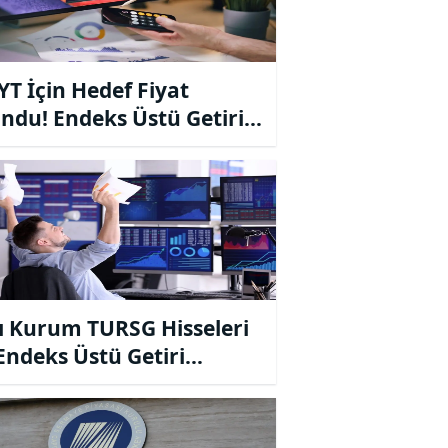
T İçin Hedef Fiyat
ndu! Endeks Üstü Getiri
iyesi
ı Kurum TURSG Hisseleri
 Endeks Üstü Getiri
iyesini Korudu