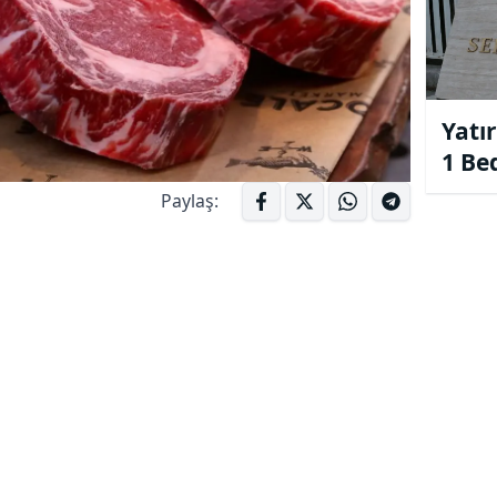
Yatır
1 Be
Onay
Paylaş: