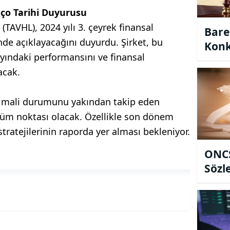
nço Tarihi Duyurusu
(TAVHL), 2024 yılı 3. çeyrek finansal
Bare
nde açıklayacağını duyurdu. Şirket, bu
Konk
 ayındaki performansını ve finansal
Mahk
acak.
Mühl
in mali durumunu yakından takip eden
önüm noktası olacak. Özellikle son dönem
ratejilerinin raporda yer alması bekleniyor.
ONCS
Sözl