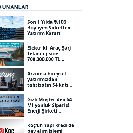
KUNANLAR
Son 1 Yılda %106
Büyüyen Şirketten
Yatırım Kararı!
Elektrikli Araç Şarj
Teknolojisine
700.000.000 TL
Yatırım!
Arzum'a bireysel
yatırımcıdan
tahsisatın 54 katı
talep geldi. Kaç adet
dağıtılacak?
Gizli Müşteriden 64
Milyonluk Sipariş!
Enerji Şirketi
Duyurdu!
Koç'un Yapı Kredi'de
pay alım işlemi