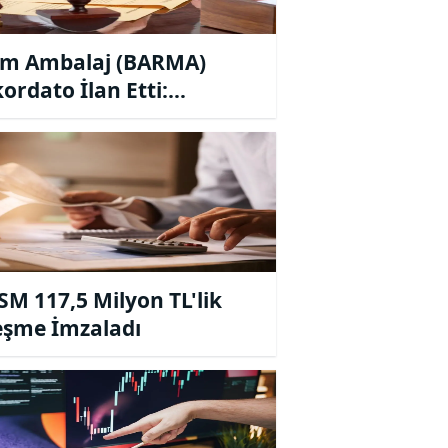
m Ambalaj (BARMA)
ordato İlan Etti:
emeden 3 Aylık Geçici
et Kararı
M 117,5 Milyon TL'lik
eşme İmzaladı