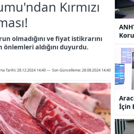
rumu'ndan Kırmızı
ması!
ANHY
Koru
run olmadığını ve fiyat istikrarını
Tavs
m önlemleri aldığını duyurdu.
ma Tarihi: 28.12.2024 14:40
—
Son Güncelleme:
28.08.2024 14:40
Arac
İçin
Tavs