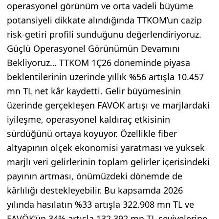
operasyonel görünüm ve orta vadeli büyüme
potansiyeli dikkate alındığında TTKOM’un cazip
risk-getiri profili sunduğunu değerlendiriyoruz.
Güçlü Operasyonel Görünümün Devamını
Bekliyoruz… TTKOM 1Ç26 döneminde piyasa
beklentilerinin üzerinde yıllık %56 artışla 10.457
mn TL net kâr kaydetti. Gelir büyümesinin
üzerinde gerçekleşen FAVÖK artışı ve marjlardaki
iyileşme, operasyonel kaldıraç etkisinin
sürdüğünü ortaya koyuyor. Özellikle fiber
altyapının ölçek ekonomisi yaratması ve yüksek
marjlı veri gelirlerinin toplam gelirler içerisindeki
payının artması, önümüzdeki dönemde de
kârlılığı destekleyebilir. Bu kapsamda 2026
yılında hasılatın %33 artışla 322.908 mn TL ve
FAVÖK’ün 34% artışla 132.392 mn TL seviyelerine