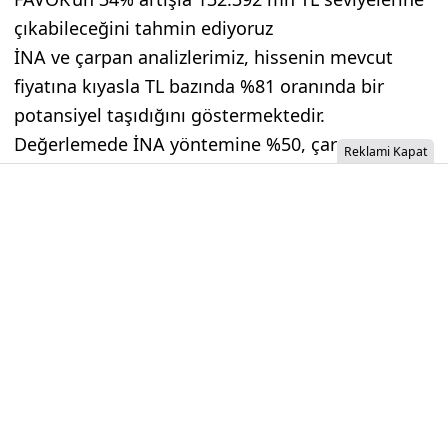
çıkabileceğini tahmin ediyoruz
İNA ve çarpan analizlerimiz, hissenin mevcut
fiyatına kıyasla TL bazında %81 oranında bir
potansiyel taşıdığını göstermektedir.
Değerlemede İNA yöntemine %50, çarpan
Reklami Kapat
analizine %50 ağırlık verilmiş olup, iki yöntemin
ağırlıklandırılmış ortalaması sonucunda
109,20
TL hedef fiyat hesaplanmıştır.
İzinsiz İçerik Alınamaz...