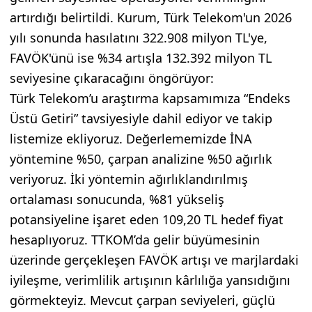
artırdığı belirtildi. Kurum, Türk Telekom'un 2026
yılı sonunda hasılatını 322.908 milyon TL'ye,
FAVÖK'ünü ise %34 artışla 132.392 milyon TL
seviyesine çıkaracağını öngörüyor:
Türk Telekom’u araştırma kapsamımıza “Endeks
Üstü Getiri” tavsiyesiyle dahil ediyor ve takip
listemize ekliyoruz. Değerlememizde İNA
yöntemine %50, çarpan analizine %50 ağırlık
veriyoruz. İki yöntemin ağırlıklandırılmış
ortalaması sonucunda, %81 yükseliş
potansiyeline işaret eden 109,20 TL hedef fiyat
hesaplıyoruz. TTKOM’da gelir büyümesinin
üzerinde gerçekleşen FAVÖK artışı ve marjlardaki
iyileşme, verimlilik artışının kârlılığa yansıdığını
görmekteyiz. Mevcut çarpan seviyeleri, güçlü