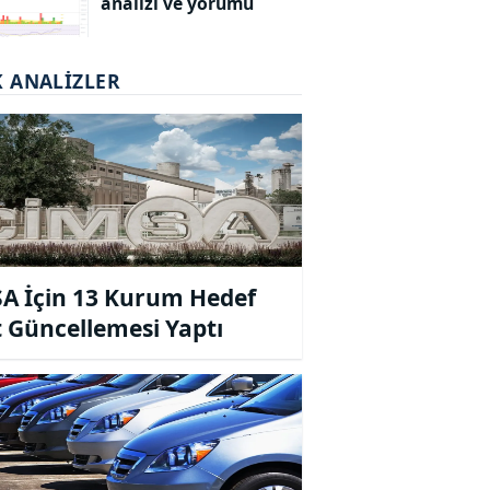
analizi ve yorumu
K ANALIZLER
A İçin 13 Kurum Hedef
t Güncellemesi Yaptı