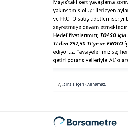
Mayıs’taki sert yavaşlama sonr
yakınsamış olup; ilerleyen ayl
ve FROTO satış adetleri ise; yı
seyretmeye devam etmektedir.
Hedef fiyatlarımızı;
TOASO için 4
TL’den 237,50 TL’ye ve FROTO iç
ediyoruz. Tavsiyelerimizise; he
getiri potansiyelleriyle ‘AL’ o
İzinsiz İçerik Alınamaz...