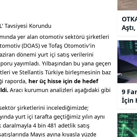
OTKA
' Tavsiyesi Korundu
Aştı
Fiya
mında yer alan otomotiv sektörü şirketleri
tomotiv (DOAS) ve Tofaş Otomotiv'in
ziran dönemi yurt içi satış verilerini
raporu yayımladı. Yılbaşından bu yana geçen
tleri ve Stellantis Türkiye birleşmesinin baz
iği raporda,
her üç hisse için de hedef
ldi.
Aracı kurumun analizleri aşağıdaki gibi
9 Fa
İçin
ktör şirketlerini incelediğimizde;
nda yurt içi tarafta geçtiğimiz yılın aynı
 daralmayla 4 bin 481 adetlik satış
 satışlarında Mayıs ayına kıyasla yüzde