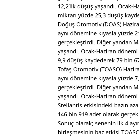
12,2’lik düşüş yaşandı. Ocak-Ha
miktarı yüzde 25,3 düşüş kayde
Doğuş Otomotiv (DOAS) Haziran 
aynı dönemine kıyasla yüzde 21,
gerçekleştirdi. Diğer yandan Ma
yaşandı. Ocak-Haziran dönemi it
9,9 düşüş kaydederek 79 bin 67
Tofaş Otomotiv (TOASO) Haziran 
aynı dönemine kıyasla yüzde 7,
gerçekleştirdi. Diğer yandan Ma
yaşandı. Ocak-Haziran dönemi it
Stellantis etkisindeki bazın a
146 bin 919 adet olarak gerçekl
Sonuç olarak; senenin ilk 4 ay
birleşmesinin baz etkisi TOASO