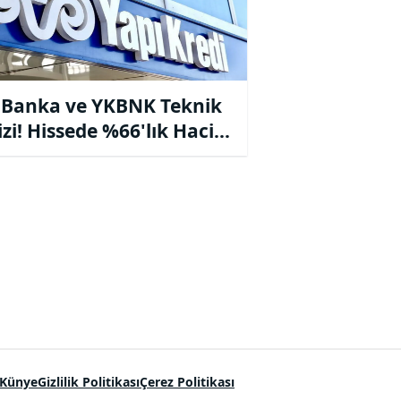
 Banka ve YKBNK Teknik
izi! Hissede %66'lık Hacim
ı
Künye
Gizlilik Politikası
Çerez Politikası