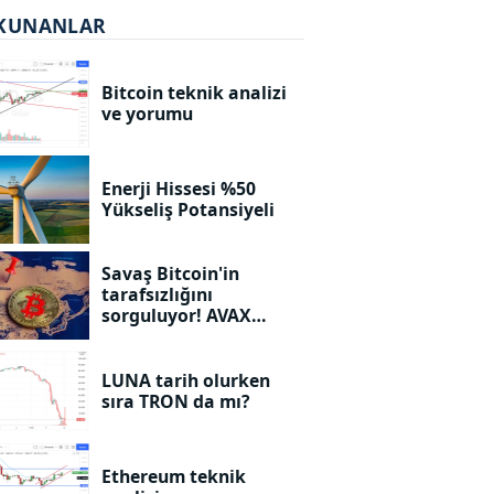
KUNANLAR
Bitcoin teknik analizi
ve yorumu
Enerji Hissesi %50
Yükseliş Potansiyeli
Savaş Bitcoin'in
tarafsızlığını
sorguluyor! AVAX
yükselişe geçebilecek
mi?
LUNA tarih olurken
sıra TRON da mı?
Ethereum teknik