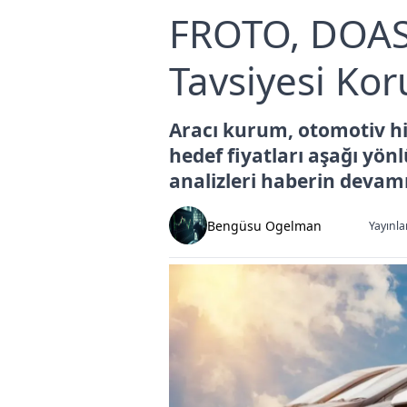
FROTO, DOAS 
Tavsiyesi Ko
Aracı kurum, otomotiv his
hedef fiyatları aşağı yön
analizleri haberin devamı
Bengüsu Ogelman
Yayınla