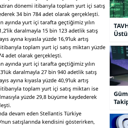
ziran dönemi itibarıyla toplam yurt içi satış
derek 34 bin 784 adet olarak gerçekleşti.
ayında yurt içi tarafta geçtiğimiz yılın
TAVH
2’lik daralmayla 15 bin 123 adetlik satış
Üstü
yıs ayına kıyasla yüzde 16,9’luk artış
Açık
ibarıyla toplam yurt içi satış miktarı yüzde
4 adet olarak gerçekleşti.
ayında yurt içi tarafta geçtiğimiz yılın
3’lük daralmayla 27 bin 940 adetlik satış
yıs ayına kıyasla yüzde 40,9’luk artış
ibarıyla toplam yurt içi satış miktarı ise
Gümü
zalmasıyla yüzde 29,8 büyüme kaydederek
Takip
eşti.
ında devam eden Stellantis Türkiye
’nun satışlarında kendisini gösterirken,