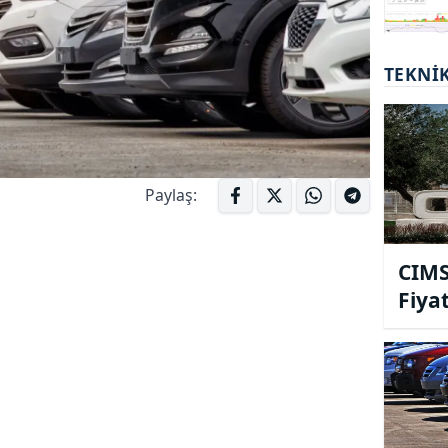
TEKNI
Paylaş:
CIMS
Fiya