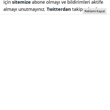
için
sitemize
abone olmayı ve bildirimleri aktife
almayı unutmayınız.
Twitterdan
takip ederek
Reklami Kapat
ve
Telegram
grubumuza katılarak da piyasa
haberlerine ilk siz ulaşabilirsiniz.
Öncü haberciliğin adresi Borsametre…
İzinsiz İçerik Alınamaz...