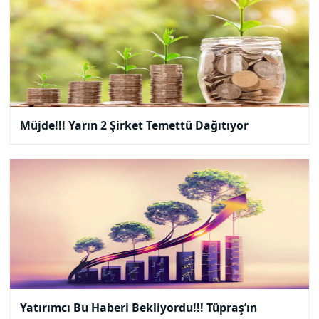
Müjde!!! Yarın 2 Şirket Temettü Dağıtıyor
Yatırımcı Bu Haberi Bekliyordu!!! Tüpraş’ın