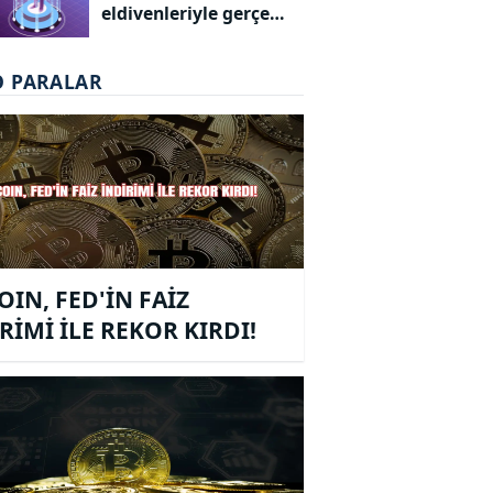
eldivenleriyle gerçeğe
yaklaşıyor.
O PARALAR
OIN, FED'İN FAİZ
RİMİ İLE REKOR KIRDI!