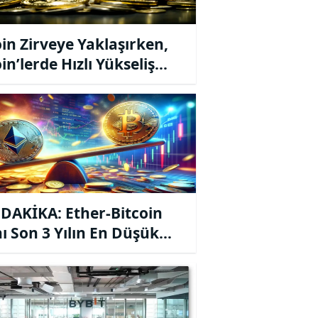
oin Zirveye Yaklaşırken,
in’lerde Hızlı Yükseliş
m Ediyor!
DAKİKA: Ether-Bitcoin
ı Son 3 Yılın En Düşük
yeye Geriledi