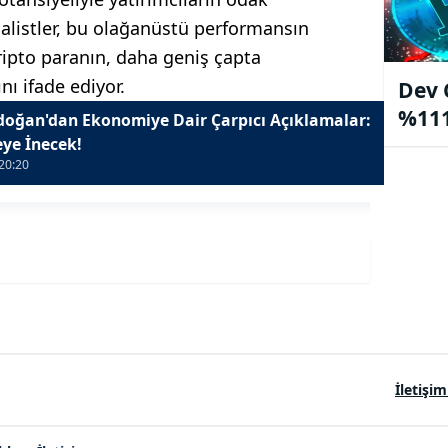
nalistler, bu olağanüstü performansın
ripto paranın, daha geniş çapta
ı ifade ediyor.
Dev 
%111
oğan'dan Ekonomiye Dair Çarpıcı Açıklamalar:
ye İnecek!
20:20
İletişim