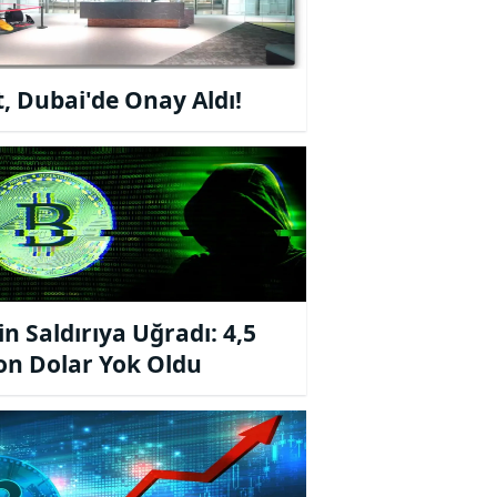
t, Dubai'de Onay Aldı!
in Saldırıya Uğradı: 4,5
on Dolar Yok Oldu