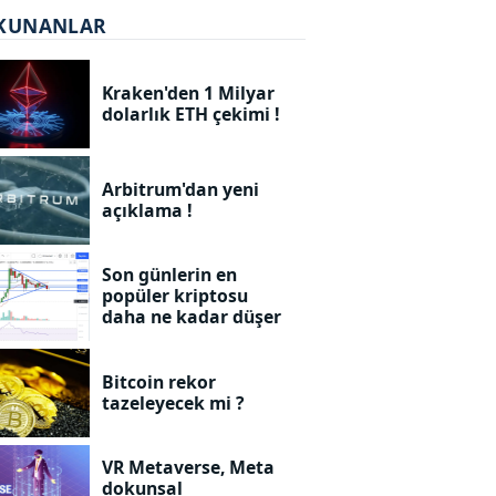
KUNANLAR
Kraken'den 1 Milyar
dolarlık ETH çekimi !
Arbitrum'dan yeni
açıklama !
Son günlerin en
popüler kriptosu
daha ne kadar düşer
Bitcoin rekor
tazeleyecek mi ?
VR Metaverse, Meta
dokunsal