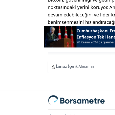
noktasındaki yerini koruyor. A
devam edebileceğini ve lider k
benimsenmesini hızlandıracağın
Cumhurbaşkanı Erd
Enflasyon Tek Hane
20 Kasım 2024 Çarşamba 
İzinsiz İçerik Alınamaz...