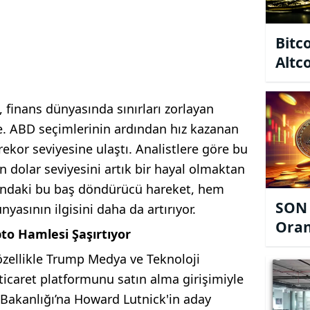
Bitc
Altco
Deva
, finans dünyasında sınırları zorlayan
. ABD seçimlerinin ardından hız kazanan
rekor seviyesine ulaştı. Analistlere göre bu
 dolar seviyesini artık bir hayal olmaktan
arındaki bu baş döndürücü hareket, hem
SON 
yasının ilgisini daha da artırıyor.
Oran
to Hamlesi Şaşırtıyor
Sevi
, özellikle Trump Medya ve Teknoloji
ticaret platformunu satın alma girişimiyle
ret Bakanlığı’na Howard Lutnick'in aday