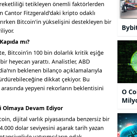
eketliliği tetikleyen önemli faktörlerden
’in Cantor Fitzgerald'daki kripto odaklı
rırken Bitcoin'in yükselişini destekleyen bir
Bybi
liyor.
r Kapıda mı?
e, Bitcoin’in 100 bin dolarlık kritik eşiğe
ir heyecan yarattı. Analistler, ABD
idia'nın beklenen bilanço açıklamalarıyla
 sürdürebileceğine dikkat çekiyor. Bu
r arasında yepyeni rekorların beklentisini
O Co
Mily
esi Olmaya Devam Ediyor
coin, dijital varlık piyasasında benzersiz bir
4.000 dolar seviyesini aşarak tarih yazan
potansiyeliyle yatırımcıların odak