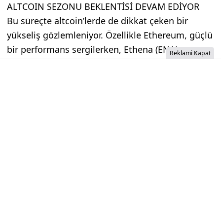
ALTCOIN SEZONU BEKLENTİSİ DEVAM EDİYOR
Bu süreçte altcoin’lerde de dikkat çeken bir
yükseliş gözlemleniyor. Özellikle Ethereum, güçlü
bir performans sergilerken, Ethena (ENA) ve
Reklami Kapat
Raydium (RAY) gibi altcoin’ler %30’un üzerinde
kazançlarla öne çıkıyor. Altcoin sezonu beklentisi
güçlenmiş durumda.
İzinsiz İçerik Alınamaz...