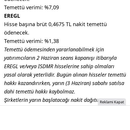
Temettü verimi: %7,09
EREGL
Hisse başına brüt 0,4675 TL nakit temettü
ödenecek.
Temettü verimi: %1,38
Temettü ödemesinden yararlanabilmek için
yatırımcıların 2 Haziran seans kapanışı itibarıyla
EREGL ve/veya ISDMR hisselerine sahip olmaları
yasal olarak yeterlidir. Bugün alınan hisseler temettü
hakkı kazandırırken, yarın (3 Haziran) sabahı satılsa
dahi temettü hakkı kaybolmaz.
Şirketlerin yarın başlatacağı nakit dağıtımı,
Reklami Kapat
Takasbank kuralları (T+2) gereği 5 Haziran günü
yatırımcıların vadesiz yatırım hesaplarına net nakit
olarak yansıtılacaktır.